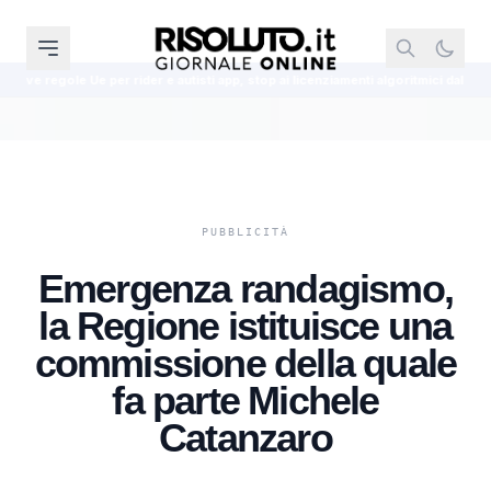
r e autisti app, stop ai licenziamenti algoritmici dal 2 dicembre 2026
Loc
Emergenza randagismo,
la Regione istituisce una
commissione della quale
fa parte Michele
Catanzaro