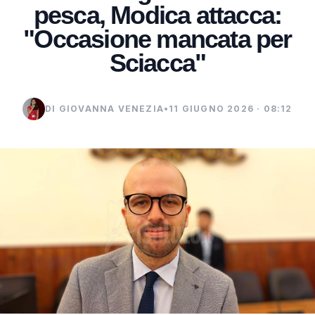
pesca, Modica attacca:
"Occasione mancata per
Sciacca"
DI GIOVANNA VENEZIA
•
11 GIUGNO 2026 · 08:12