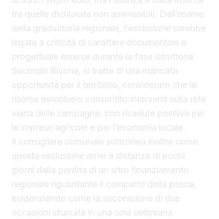
tra quelle dichiarate non ammissibili. Dall’esame
della graduatoria regionale, l’esclusione sarebbe
legata a criticità di carattere documentale e
progettuale emerse durante la fase istruttoria.
Secondo Bivona, si tratta di una mancata
opportunità per il territorio, considerato che le
risorse avrebbero consentito interventi sulla rete
viaria delle campagne, con ricadute positive per
le imprese agricole e per l’economia locale.
Il consigliere comunale sottolinea inoltre come
questa esclusione arrivi a distanza di pochi
giorni dalla perdita di un altro finanziamento
regionale riguardante il comparto della pesca,
evidenziando come la successione di due
occasioni sfumate in una sola settimana