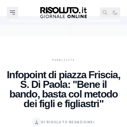
er rider e autisti app, stop ai licenziamenti algoritmici dal 2 dicembre 2026
Infopoint di piazza Friscia,
S. Di Paola: "Bene il
bando, basta col metodo
dei figli e figliastri"
DI RISOLUTO REDAZIONE
•