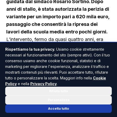
guidata dal sindaco Rosario Sortino. Dopo
anni di stallo, è stata autorizzata la perizia di
variante per un importo pari a 620 mila euro,
passaggio che consentirà la ripresa dei
lavori della scuola media entro pochi giorni.
L’intervento, fermo da quasi quattro anni, era
stato indicato dal sindaco come una delle
Rispettiamo la tua privacy.
Usiamo cookie strettamente
priorità del programma amministrativo. Nei primi
necessari al funzionamento del sito (sempre attivi). Con il tuo
consenso usiamo anche cookie funzionali, statistici e di
giorni successivi all’insediamento,
marketing per migliorare l'esperienza, analizzare il traffico e
l’amministrazione ha avviato un’interlocuzione
mostrarti contenuti più rilevanti. Puoi accettare tutto, rifiutare
con l’assessorato regionale competente a
tutto o personalizzare la scelta. Maggiori info nella
Cookie
Policy
e nella
Privacy Policy
.
Palermo, ottenendo lo sblocco della procedura.
Rifiuta tutto
“Con la mia squadra l’indomani della
proclamazione siamo andati in assessorato a
Personalizza
Palermo per parlare di questa causa”, ha detto il
Accetta tutto
primo cittadino. “Abbiamo risolto - ha aggiunto -