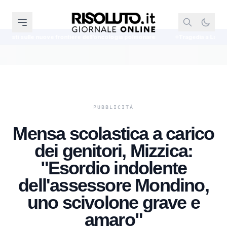
tiere dell’oncologia polmonare
Tragedia a Lampedusa, il sub travolto da
Mensa scolastica a carico
dei genitori, Mizzica:
"Esordio indolente
dell'assessore Mondino,
uno scivolone grave e
amaro"