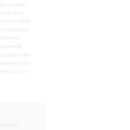
io scalda i
ce ne sono
nazione della
non intendono
n momento
certamente
 pattuito alla
terpreti della
 prima o poi
ire notizie