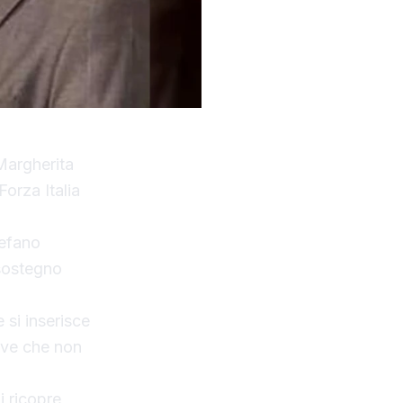
Margherita
orza Italia
tefano
 sostegno
 si inserisce
rave che non
i ricopre