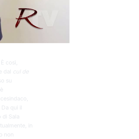
 È così,
re dal
cul de
so su
'è
icesindaco,
Da qui il
 di Sala
tualmente, in
co non