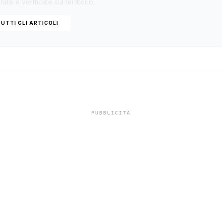
ate e verificate sul territorio.
UTTI GLI ARTICOLI
ce a La Rocca R
ino Forza Italia: «
lasciata sola»