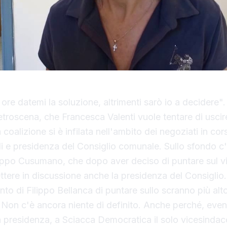
ore datemi la soluzione, altrimenti sarò io a decidere".
retroscena, che Francesca Valenti vuole tentare di usci
 coalizione si è infilata nell'ambito dei negoziati in cor
i e presidenza del Consiglio comunale. Sullo sfondo c
ruppo Cusumano, che dopo aver deciso di puntare sul v
ttere in discussione anche la presidenza del Consiglio. 
to di Filippo Bellanca di puntare sullo scranno più alto
 Non c'è ancora niente di definito. Anche perché, even
la presidenza, a Sciacca Democratica il solo vicesinda