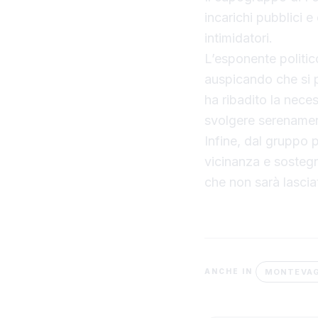
incarichi pubblici e
intimidatori.
L’esponente politic
auspicando che si po
ha ribadito la nece
svolgere serenamen
Infine, dal gruppo p
vicinanza e sosteg
che non sarà lascia
MONTEVA
ANCHE IN