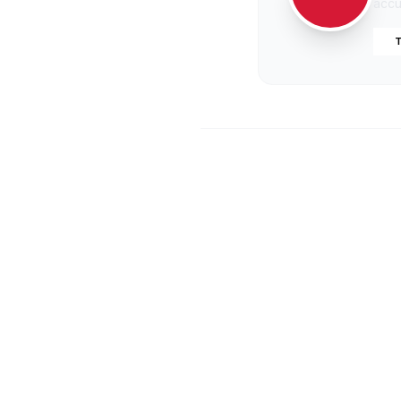
accur
T
Minac
Pellegr