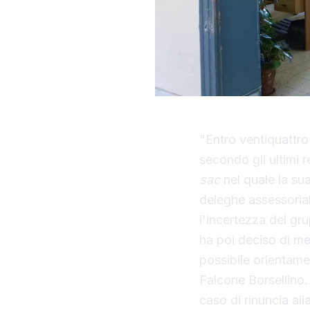
"Entro ventiquattro 
secondo gli ultimi 
sac
nel quale la sua
deleghe assessorial
l'incertezza del g
ha poi deciso di me
possibile orientamen
Falcone Borsellino.
caso di rinuncia al