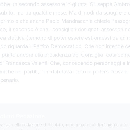
ebbe un secondo assessore in giunta. Giuseppe Ambrog
subito, ma tra qualche mese. Ma di nodi da sciogliere 
l primo è che anche Paolo Mandracchia chiede l'asseg
co; il secondo è che i consiglieri designati assessori 
rica elettiva (temono di poter essere estromessi da u
o nodo riguarda il Partito Democratico. Che non intende 
 e punta ancora alla presidenza del Consiglio, così come
ia di Francesca Valenti. Che, conoscendo personaggi e in
amiche dei partiti, non dubitava certo di potersi trovare
scenario.
oluto Redazione
nalista della redazione di Risoluto, impegnato quotidianamente a forn