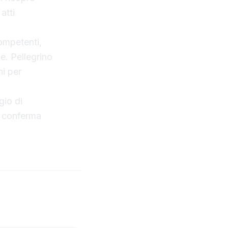
atti
competenti,
e. Pellegrino
ni per
gio di
a conferma