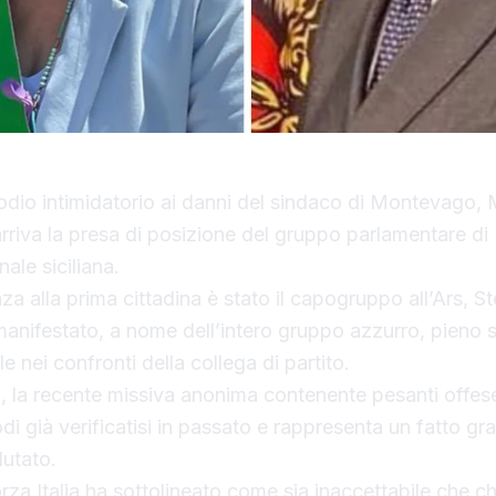
dio intimidatorio ai danni del sindaco di Montevago, 
riva la presa di posizione del gruppo parlamentare di F
ale siciliana.
za alla prima cittadina è stato il capogruppo all’Ars, S
manifestato, a nome dell’intero gruppo azzurro, pieno
e nei confronti della collega di partito.
 la recente missiva anonima contenente pesanti offese
odi già verificatisi in passato e rappresenta un fatto g
lutato.
rza Italia ha sottolineato come sia inaccettabile che ch