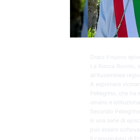
Dopo il nuovo episo
La Rocca Ruvolo, ar
all’Assemblea region
A esprimere vicinan
Pellegrino, che ha 
umano e istituzional
Secondo Pellegrino,
in una serie di epis
può essere sottova
Il capogruppo di Fo