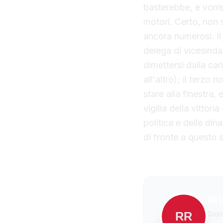
basterebbe, e vorr
motori. Certo, non 
ancora numerosi. I
delega di vicesinda
dimettersi dalla ca
all'altro); il terz
stare alla finestra,
vigilia della vittor
politica e delle din
di fronte a questo 
Ris
RR
Gior