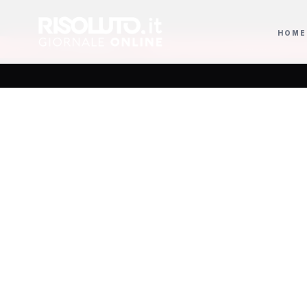
HOME
 alla cerimonia
Mazara, operaio cade dall’autobotte: è in gravi condizioni
AGGIORNAMENTI
Tratt
Franc
soluzi