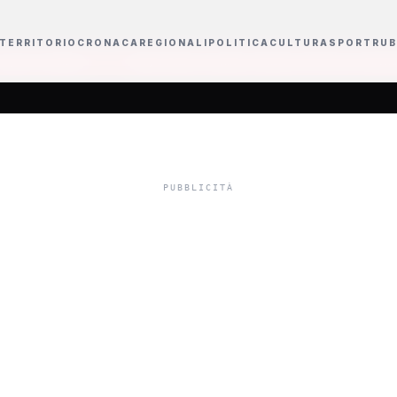
TERRITORIO
CRONACA
REGIONALI
POLITICA
CULTURA
SPORT
RUB
Kelly Doualla conquista la finale dei 100 metri ai Mondiali Under 20, 3
ative nella maggio
esca Valenti: "Vog
one, altrimenti dec