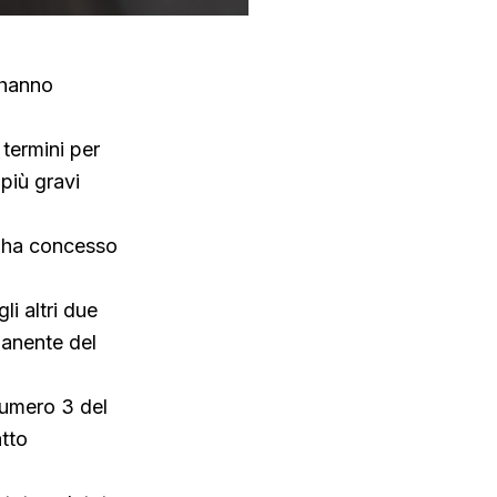
 hanno
termini per
più gravi
ro ha concesso
li altri due
anente del
 numero 3 del
atto