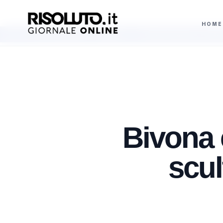
HOME
e del comandante Navarra
Violenza di genere, via libera a otto assunzioni 
AGGIORNAMENTI
Bivona c
scul