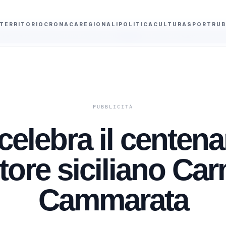
TERRITORIO
CRONACA
REGIONALI
POLITICA
CULTURA
SPORT
RUB
nella Regione Siciliana
Meloni replica a Conte sulla Commissione Covid e dif
elebra il centena
tore siciliano Ca
Cammarata