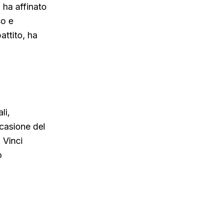
, ha affinato
so e
attito, ha
li,
ccasione del
 Vinci
o