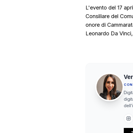
L'evento del 17 ap
Consiliare del Comu
onore di Cammarata.
Leonardo Da Vinci, 
Ver
CON
Digi
digit
dell
T