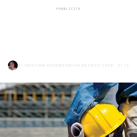
Infortuni sul lavoro, in
Sicilia crescita sopra la
media nazionale
DI CRISTIAN RUVANZERI
•
05 AGOSTO 2026 · 21:12