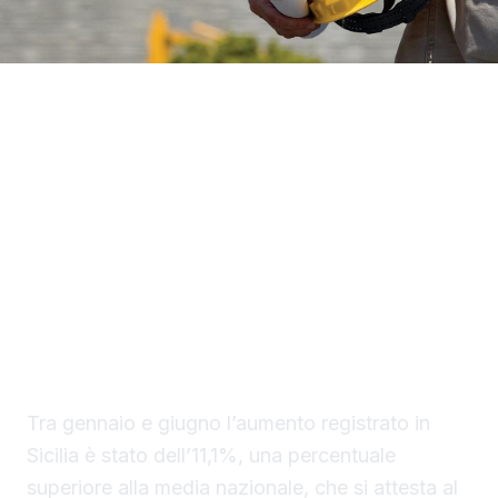
La Sicilia è tra le regioni italiane in cui cresce
maggiormente il numero degli infortuni sul
lavoro. È quanto emerge dai dati provvisori
diffusi dall’Inail sul primo semestre del 2026,
che collocano l’Isola tra i territori con
l’incremento più marcato delle denunce
rispetto allo stesso periodo dell’anno
precedente.
Tra gennaio e giugno l’aumento registrato in
Sicilia è stato dell’11,1%, una percentuale
superiore alla media nazionale, che si attesta al