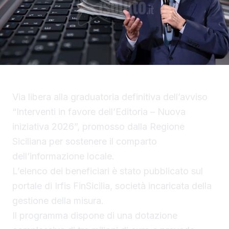
Via libera alla graduatoria definitiva dell’avviso
“Interventi in favore dell’Editoria – Nuova
iniziativa 2026”, promosso dalla Regione
Siciliana per sostenere il comparto
dell’informazione locale.
L’elenco dei beneficiari è stato pubblicato sul
portale di Irfis FinSicilia, società incaricata della
gestione della misura.
Il programma dispone di una dotazione