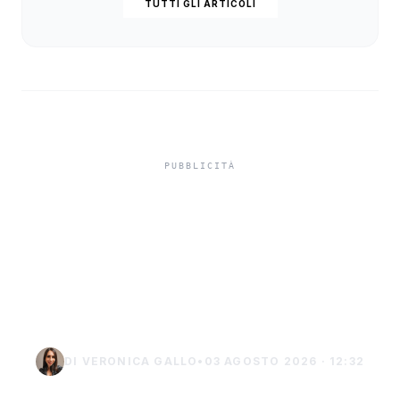
TUTTI GLI ARTICOLI
Caldo in Sicilia, quarta
ondata al picco: bollino
rosso per Palermo e
Catania
DI VERONICA GALLO
•
03 AGOSTO 2026 · 12:32