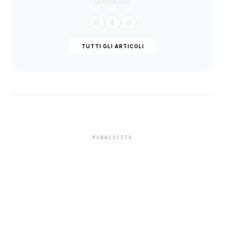
spettacolo.
TUTTI GLI ARTICOLI
Aree incendiate e impianti
da fonti rinnovabili, la
Regione stringe i controlli
per prevenire