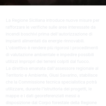
La Regione Siciliana introduce nuove misure per
rafforzare le verifiche sulle aree interessate da
incendi boschivi prima dell'autorizzazione di
impianti alimentati da energie rinnovabili.
L'obiettivo è rendere più rigorosi i procedimenti
di valutazione ambientale e impedire possibili
utilizzi impropri dei terreni colpiti dal fuoco.
La direttiva emanata dall'assessore regionale al
Territorio e Ambiente, Giusi Savarino, stabilisce
che la Commissione tecnica specialistica potrà
utilizzare, durante l'istruttoria dei progetti, le
mappe e i dati georeferenziati messi a
disposizione dal Corpo forestale della Regione