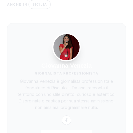
SICILIA
ANCHE IN
Giovanna Venezia
GIORNALISTA PROFESSIONISTA
Giovanna Venezia è giornalista professionista e
fondatrice di Risoluto.it. Da anni racconta il
territorio con uno stile diretto, curioso e autentico.
Disordinata e caotica per sua stessa ammissione,
non ama mai programmare nulla.