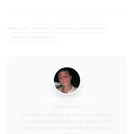
SICILIA
CRONACA / ATTUALITÀ
ANCHE IN
CRONACA NAZIONALE
Cristian Ruvanzeri
GIORNALISTA
Giornalista pubblicista. Ha iniziato a collaborare
con la redazione di Risoluto nel 2022, a soli 18
anni. Si occupa principalmente di cronaca e