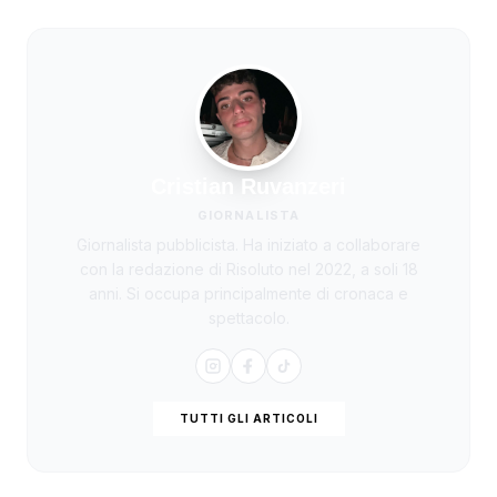
Cristian Ruvanzeri
GIORNALISTA
Giornalista pubblicista. Ha iniziato a collaborare
con la redazione di Risoluto nel 2022, a soli 18
anni. Si occupa principalmente di cronaca e
spettacolo.
TUTTI GLI ARTICOLI