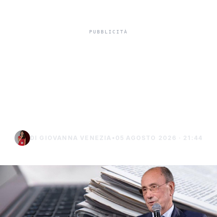
Editoria siciliana,
pubblicata la graduatoria
dei contributi regionali
2026
DI GIOVANNA VENEZIA
•
05 AGOSTO 2026 · 21:44