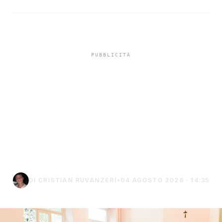
In Sicilia si torna in classe
il 15 settembre,
calendario e ponti
dell’anno scolastico
2026/2027
DI CRISTIAN RUVANZERI
•
04 AGOSTO 2026 · 14:35