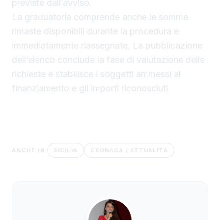
previste dall’avviso.
La graduatoria comprende anche le somme
rimaste disponibili durante la procedura e
immediatamente riassegnate. La pubblicazione
dell’elenco conclude la fase di valutazione delle
richieste e stabilisce i soggetti ammessi al
finanziamento e gli importi riconosciuti
SICILIA
CRONACA / ATTUALITÀ
ANCHE IN