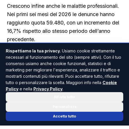
Crescono infine anche le malattie professionali.
Nei primi sei mesi del 2026 le denunce hanno
raggiunto quota 59.480, con un incremento del
16,7% rispetto allo stesso periodo dell’anno
precedente.
Rispettiamo la tua privacy.
Usiamo cookie strettamente
necessari al funzionamento del sito (sempre attivi). Con il tuo
consenso usiamo anche cookie funzionali, statistici e di
marketing per migliorare l'esperienza, analizzare il traffico e
mostrarti contenuti più rilevanti. Puoi accettare tutto, rifiutare
tutto o personalizzare la scelta. Maggiori info nella
Cookie
SICILIA
CRONACA / ATTUALITÀ
ANCHE IN
Policy
e nella
Privacy Policy
.
Rifiuta tutto
Personalizza
Accetta tutto