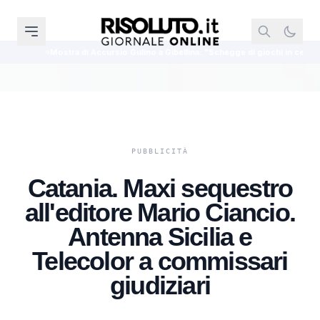
ra di Accursio Gulino a Gibellina: "Schegge di giochi in cenere" inaugura l'8 
Catania. Maxi sequestro
all'editore Mario Ciancio.
Antenna Sicilia e
Telecolor a commissari
giudiziari