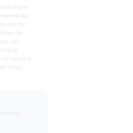
ornale online
 simboli del
re vino sia
itiene che
del Vallo
incipali
 nel canale di
nti Cristo.
ire notizie