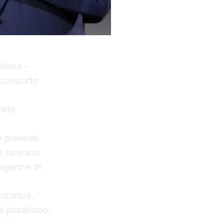
itoria –
l comparto
cietà
 e prevede
he operano
 agenzie di
iziativa,
l pluralismo,