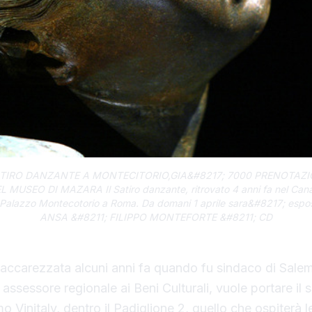
ATIRO DANZANTE A MONTECITORIO,GIA&#8217; 7000 PRENOTAZ
SEO DI MAZARA Il Satiro danzante, ritrovato 4 anni fa nel Canale 
i Palazzo Montecotorio a Roma. Da domani 1 aprile sara&#8217; espost
ANSA &#8211; FILIPPO MONTEFORTE &#8211; CD
 accarezzata alcuni anni fa quando fu sindaco di Sale
 assessore regionale ai Beni Culturali, vuole portare il s
 Vinitaly, dentro il Padiglione 2, quello che ospiterà l