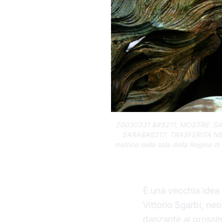
20030331 &#8211; MOSTRE: S
SARA&#8217; TRASFERITA NEL MU
mattina nella sala della Regina d
È una vecchia idea
Vittorio Sgarbi, neo
danzante al prossimo