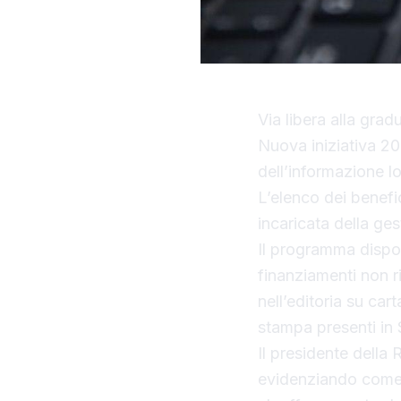
Via libera alla gradu
Nuova iniziativa 20
dell’informazione lo
L’elenco dei benefici
incaricata della ges
Il programma dispon
finanziamenti non r
nell’editoria su cart
stampa presenti in S
Il presidente della 
evidenziando come i