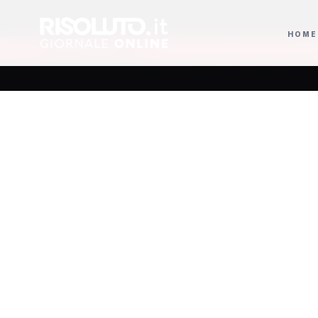
HOME
su Frida Kahlo
Gerry Scotti compie 70 anni e la Ruota della Fortuna trion
AGGIORNAMENTI
L'asse
Sgarbi 