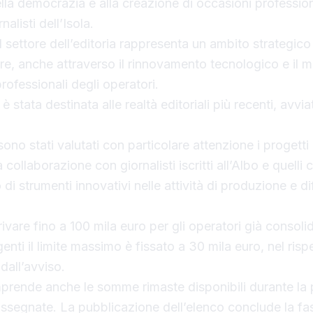
lla democrazia e alla creazione di occasioni profession
nalisti dell’Isola.
l settore dell’editoria rappresenta un ambito strategico
ire, anche attraverso il rinnovamento tecnologico e il 
ofessionali degli operatori.
è stata destinata alle realtà editoriali più recenti, avvi
ono stati valutati con particolare attenzione i progetti r
 collaborazione con giornalisti iscritti all’Albo e quelli 
 di strumenti innovativi nelle attività di produzione e d
rivare fino a 100 mila euro per gli operatori già consoli
enti il limite massimo è fissato a 30 mila euro, nel risp
dall’avviso.
prende anche le somme rimaste disponibili durante la
ssegnate. La pubblicazione dell’elenco conclude la fa