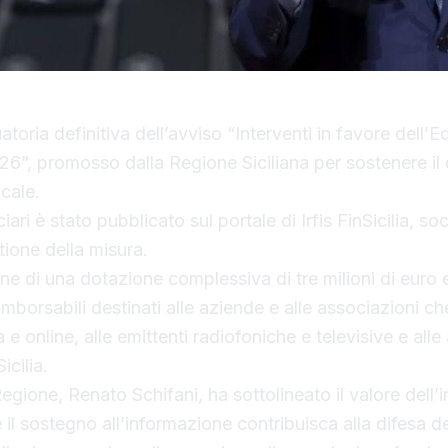
atoria definitiva dell’avviso “Interventi in favore dell’Ed
26”, promosso dalla Regione Siciliana per sostenere i
cale.
ari è stato pubblicato sul portale di Irfis FinSicilia, so
tione della misura.
e di una dotazione complessiva di tre milioni di euro
imborsabili destinati alle aziende e alle associazioni c
a e online, alle emittenti radiofoniche e televisive e alle
icilia.
Regione, Renato Schifani, ha sottolineato il valore dell’in
l sostegno all’informazione contribuisca alla difesa de