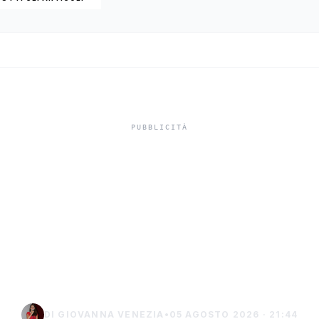
a siciliana, pubbl
ria dei contributi 
2026
DI GIOVANNA VENEZIA
•
05 AGOSTO 2026 · 21:44