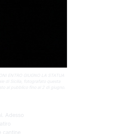
IONI ENTRO GIUGNO LA STATUA
di Sicilia, fotografato questa
o al pubblico fino al 2 di giugno.
mi. Adesso
atiro
e cantine