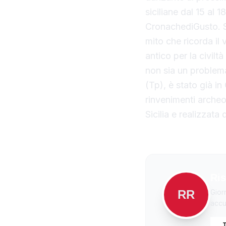
siciliane dal 15 al 
CronachediGusto. Sg
mito che ricorda il 
antico per la civilt
non sia un problema
(Tp), è stato già in
rinvenimenti archeol
Sicilia e realizzata 
Ris
RR
Gior
accur
T