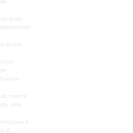
ali
 sul quale
miglioramento
ate da non
ivolti
che
iffusione
dati, mentre
etto delle
 procedura e
se di