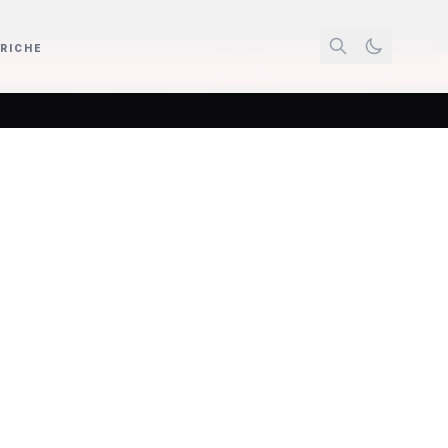
RICHE
zioni e sfide digitali
Ombrelloni piantati sulla spiaggia e ganci di ferro p
ittorio
atiro al