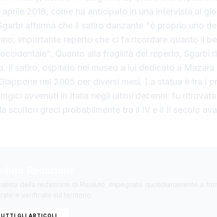
18 aprile 2018, come ha anticipato in una intervista al gi
arbi afferma che il satiro danzante "è proprio uno dei
vino, importante reperto che ci fa ricordare quanto il be
à occidentale". Quanto alla fragilità del reperto, Sgarbi r
. Il satiro, ospitato nel museo a lui dedicato a Mazara 
 Giappone nel 2005 per diversi mesi. La statua è tra i pr
ogici avvenuti in Italia negli ultimi decenni: fu ritrovata
da scultori greci probabilmente tra il IV e il II secolo ava
oluto Redazione
nalista della redazione di Risoluto, impegnato quotidianamente a forn
ate e verificate sul territorio.
UTTI GLI ARTICOLI