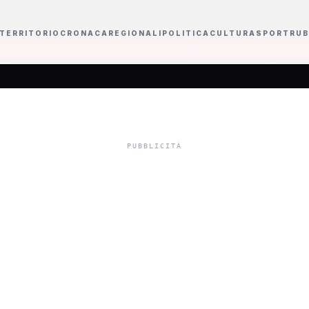
TERRITORIO
CRONACA
REGIONALI
POLITICA
CULTURA
SPORT
RUB
fa in access prime time
Il mondo dell'informazione si reinventa tra acquisi
ssore regionale V
vuole esporre il S
Vinitaly di Verona