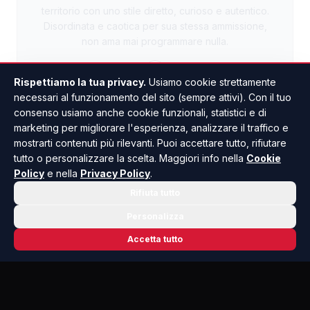
territorio con uno stile diretto, curioso e autentico.
Disordinata e caotica per sua stessa ammissione,
non ama mai programmare nulla.
Rispettiamo la tua privacy.
Usiamo cookie strettamente
necessari al funzionamento del sito (sempre attivi). Con il tuo
TUTTI GLI ARTICOLI
consenso usiamo anche cookie funzionali, statistici e di
marketing per migliorare l'esperienza, analizzare il traffico e
mostrarti contenuti più rilevanti. Puoi accettare tutto, rifiutare
tutto o personalizzare la scelta. Maggiori info nella
Cookie
Policy
e nella
Privacy Policy
.
Rifiuta tutto
Personalizza
Accetta tutto