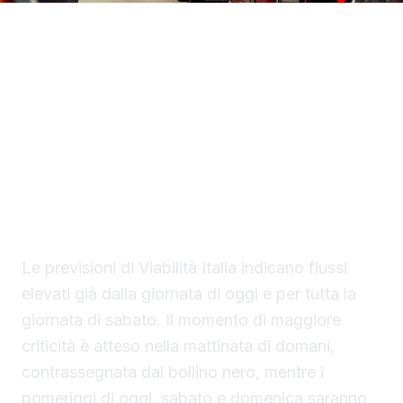
Sarà un fine settimana segnato da traffico
sostenuto lungo la rete stradale e
autostradale italiana, con oltre 25 milioni di
veicoli attesi in circolazione tra oggi e
domenica sulle arterie gestite da Anas.
L’avvicinarsi di Ferragosto porta infatti nel
vivo le partenze per le vacanze estive.
Le previsioni di Viabilità Italia indicano flussi
elevati già dalla giornata di oggi e per tutta la
giornata di sabato. Il momento di maggiore
criticità è atteso nella mattinata di domani,
contrassegnata dal bollino nero, mentre i
pomeriggi di oggi, sabato e domenica saranno