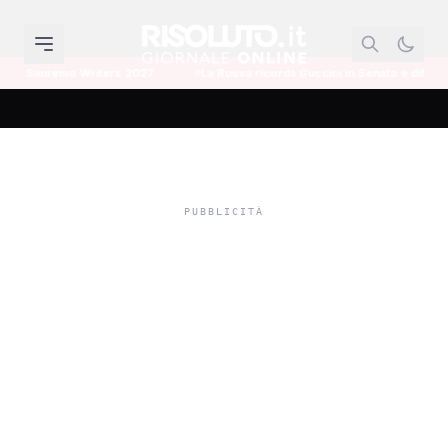
o Writers 2027
La Russa ricorda Guccini in Senato e difende l'omaggio a
Mancano i voti per
Musumeci grande
elettore e il governatore
azzera la giunta: "Viltà
politica"