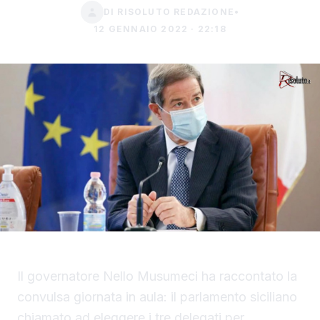
DI RISOLUTO REDAZIONE
•
12 GENNAIO 2022 · 22:18
Il governatore Nello Musumeci ha raccontato la
convulsa giornata in aula: il parlamento siciliano
chiamato ad eleggere i tre delegati per