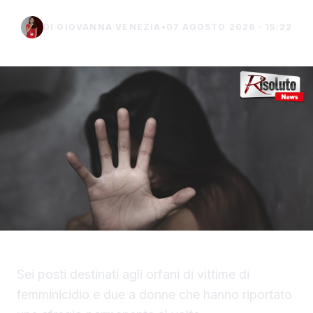
DI GIOVANNA VENEZIA
•
07 AGOSTO 2026 · 15:22
Sei posti destinati agli orfani di vittime di
femminicidio e due a donne che hanno riportato