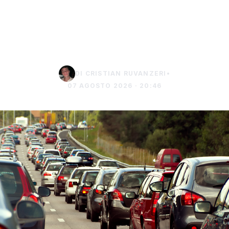
milioni di veicoli in
viaggio e sabato mattina
da bollino nero
DI CRISTIAN RUVANZERI
•
07 AGOSTO 2026 · 20:46