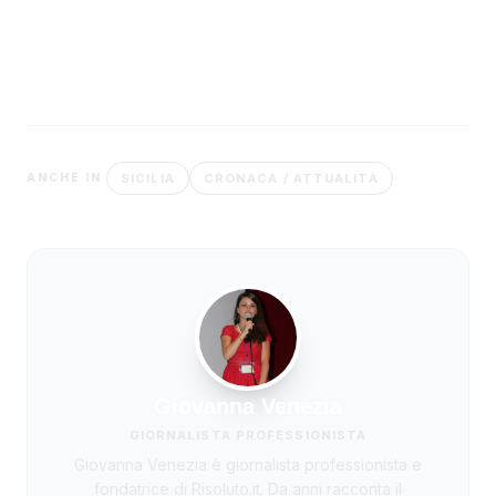
SICILIA
CRONACA / ATTUALITÀ
ANCHE IN
Giovanna Venezia
GIORNALISTA PROFESSIONISTA
Giovanna Venezia è giornalista professionista e
fondatrice di Risoluto.it. Da anni racconta il