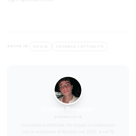
SICILIA
CRONACA / ATTUALITÀ
ANCHE IN
Cristian Ruvanzeri
GIORNALISTA
Giornalista pubblicista. Ha iniziato a collaborare
con la redazione di Risoluto nel 2022, a soli 18