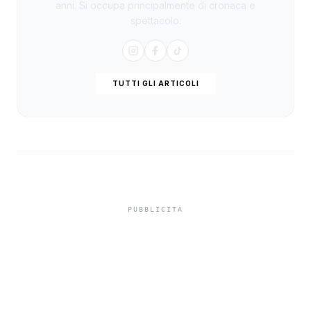
anni. Si occupa principalmente di cronaca e
spettacolo.
TUTTI GLI ARTICOLI
Violenza di genere, via
libera a otto assunzioni
nella Regione Siciliana