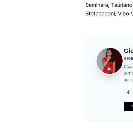
Seminara, Taurianov
Stefanaconi, Vibo 
Gi
GIO
Giov
terr
ammi
T