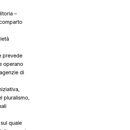
itoria –
l comparto
cietà
 e prevede
he operano
 agenzie di
iziativa,
l pluralismo,
ali
 sul quale