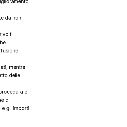
miglioramento
ate da non
ivolti
che
iffusione
dati, mentre
etto delle
 procedura e
se di
 e gli importi