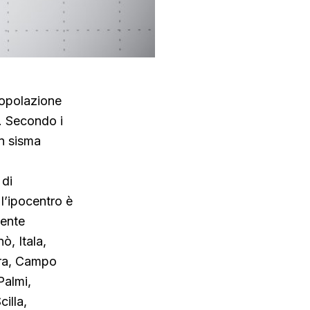
popolazione
6. Secondo i
un sisma
 di
l’ipocentro è
mente
ò, Itala,
bra, Campo
Palmi,
illa,