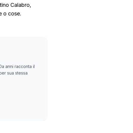
tino Calabro,
ne o cose.
Da anni racconta il
 per sua stessa