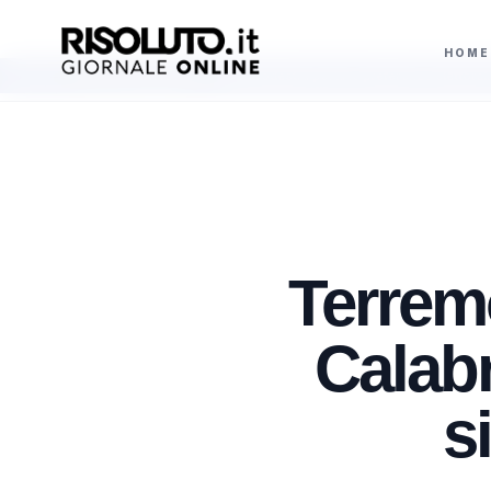
HOME
 Messina"
Centrodestra porta le preferenze elettorali anche al Senato
AGGIORNAMENTI
Terrem
Calabr
s