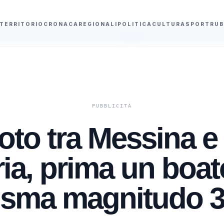
TERRITORIO
CRONACA
REGIONALI
POLITICA
CULTURA
SPORT
RUB
 con un solo emendamento
Palermo, 41 bis per Salvatore Verga: “Guidava l
oto tra Messina e
ia, prima un boato
isma magnitudo 3