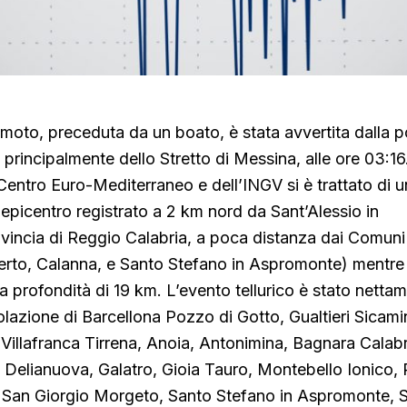
moto, preceduta da un boato, è stata avvertita dalla 
a, principalmente dello Stretto di Messina, alle ore 03:1
l Centro Euro-Mediterraneo e dell’INGV si è trattato di 
picentro registrato a 2 km nord da Sant’Alessio in
vincia di Reggio Calabria, a poca distanza dai Comuni
rto, Calanna, e Santo Stefano in Aspromonte) mentre 
na profondità di 19 km. L’evento tellurico è stato netta
olazione di Barcellona Pozzo di Gotto, Gualtieri Sicamin
 Villafranca Tirrena, Anoia, Antonimina, Bagnara Cala
 Delianuova, Galatro, Gioia Tauro, Montebello Ionico, 
 San Giorgio Morgeto, Santo Stefano in Aspromonte, Sc