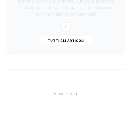
territorio con uno stile diretto, curioso e autentico.
Disordinata e caotica per sua stessa ammissione,
non ama mai programmare nulla.
TUTTI GLI ARTICOLI
Infortuni sul lavoro, in
Sicilia crescita sopra la
media nazionale