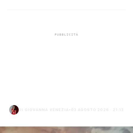
Aree incendiate e impianti
da fonti rinnovabili, la
Regione stringe i controlli
per prevenire
speculazioni
DI GIOVANNA VENEZIA
•
03 AGOSTO 2026 · 21:13