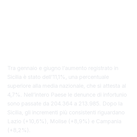
lavoro. È quanto emerge dai dati provvisori
diffusi dall’Inail sul primo semestre del 2026,
che collocano l’Isola tra i territori con
l’incremento più marcato delle denunce
rispetto allo stesso periodo dell’anno
precedente.
Tra gennaio e giugno l’aumento registrato in
Sicilia è stato dell’11,1%, una percentuale
superiore alla media nazionale, che si attesta al
4,7%. Nell’intero Paese le denunce di infortunio
sono passate da 204.364 a 213.985. Dopo la
Sicilia, gli incrementi più consistenti riguardano
Lazio (+10,6%), Molise (+8,9%) e Campania
(+8,2%).