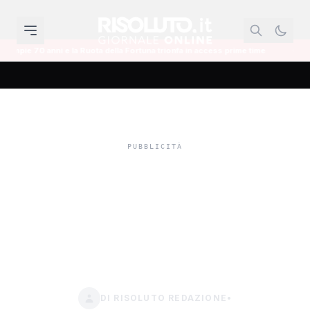
ota della Fortuna trionfa in access prime time
Il mondo dell'informazione 
Trapani. Rubata
cassaforte al comune.
C'erano un migliaio di
carte d'identità in bianco
DI RISOLUTO REDAZIONE
•