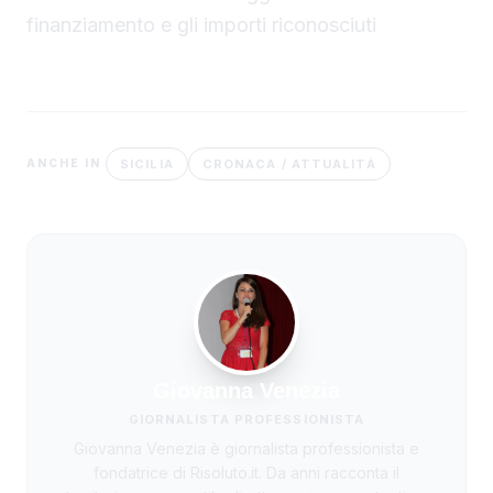
finanziamento e gli importi riconosciuti
SICILIA
CRONACA / ATTUALITÀ
ANCHE IN
Giovanna Venezia
GIORNALISTA PROFESSIONISTA
Giovanna Venezia è giornalista professionista e
fondatrice di Risoluto.it. Da anni racconta il