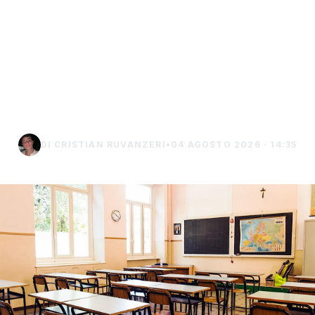
In Sicilia si torna in classe
il 15 settembre,
calendario e ponti
dell’anno scolastico
2026/2027
DI CRISTIAN RUVANZERI
•
04 AGOSTO 2026 · 14:35