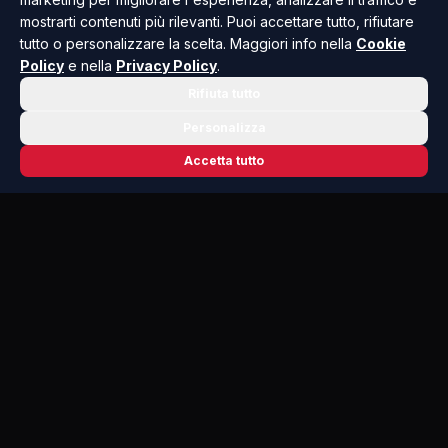
proprietari inadempienti delle aree più esposte al
mostrarti contenuti più rilevanti. Puoi accettare tutto, rifiutare
rischio. La misura non è stata inserita nell'ultima
tutto o personalizzare la scelta. Maggiori info nella
Cookie
legge di Stabilità, ma il governo regionale
Policy
e nella
Privacy Policy
.
intende ripresentarla nel corso dei prossimi
Rifiuta tutto
lavori parlamentari, considerandola uno
Personalizza
strumento importante per la tutela del
Accetta tutto
patrimonio ambientale siciliano.
SICILIA
ANCHE IN