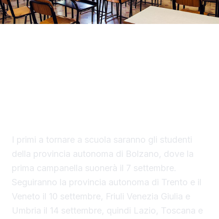
Gli studenti siciliani torneranno sui banchi
martedì 15 settembre 2026. È questa la data
fissata per l’inizio del nuovo anno scolastico,
secondo il calendario regionale già
pubblicato.
I primi a tornare a scuola saranno gli studenti
della provincia autonoma di Bolzano, dove la
prima campanella suonerà il 7 settembre.
Seguiranno la provincia autonoma di Trento e il
Veneto il 10 settembre, Friuli Venezia Giulia e
Umbria il 14 settembre, quindi Lazio, Toscana e