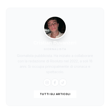
Cristian Ruvanzeri
GIORNALISTA
Giornalista pubblicista. Ha iniziato a collaborare
con la redazione di Risoluto nel 2022, a soli 18
anni. Si occupa principalmente di cronaca e
spettacolo.
TUTTI GLI ARTICOLI