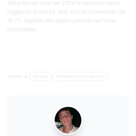
Nei primi sei mesi del 2026 le denunce hanno
raggiunto quota 59.480, con un incremento del
16,7% rispetto allo stesso periodo dell’anno
precedente.
SICILIA
CRONACA / ATTUALITÀ
ANCHE IN