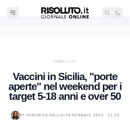
oli e Gioia Tauro, un arresto e 23 denunce
MotoGP Silverstone, Martin c
Vaccini in Sicilia, "porte
aperte" nel weekend per i
target 5-18 anni e over 50
DI VERONICA GALLO
•
14 GENNAIO 2022 · 21:28