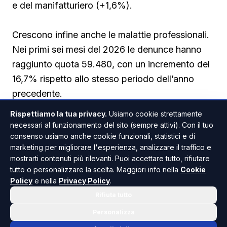
e del manifatturiero (+1,6%).
Crescono infine anche le malattie professionali.
Nei primi sei mesi del 2026 le denunce hanno
raggiunto quota 59.480, con un incremento del
16,7% rispetto allo stesso periodo dell’anno
precedente.
Rispettiamo la tua privacy.
Usiamo cookie strettamente
necessari al funzionamento del sito (sempre attivi). Con il tuo
consenso usiamo anche cookie funzionali, statistici e di
marketing per migliorare l'esperienza, analizzare il traffico e
mostrarti contenuti più rilevanti. Puoi accettare tutto, rifiutare
tutto o personalizzare la scelta. Maggiori info nella
Cookie
SICILIA
CRONACA / ATTUALITÀ
ANCHE IN
Policy
e nella
Privacy Policy
.
Rifiuta tutto
Personalizza