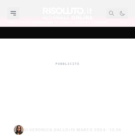
Pitrola indagato per l’ordinanza sul pozzo comunale
Karol G lancia il se
Sambuca di Sicilia, corso
Umberto I e il sagrato del
Santuario dell’Udienza si
trasformano
DI VERONICA GALLO
•
15 MARZO 2024 · 12:34