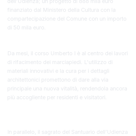
dell’Udienza; un progetto di 888 mila euro
finanziato dal Ministero della Cultura con la
compartecipazione del Comune con un importo
di 50 mila euro.
Corso Umberto I: Una nuova via per Sambuca
Da mesi, il corso Umberto I è al centro dei lavori
di rifacimento dei marciapiedi. L'utilizzo di
materiali innovativi e la cura per i dettagli
architettonici promettono di dare alla via
principale una nuova vitalità, rendendola ancora
più accogliente per residenti e visitatori.
Il Sagrato del Santuario: Rinnovo e tradizione
si fondono
In parallelo, il sagrato del Santuario dell’Udienza