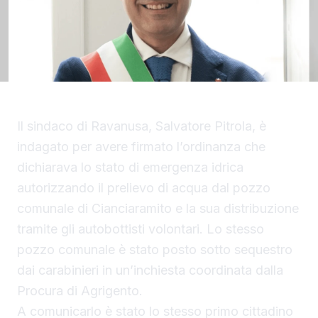
Il sindaco di Ravanusa, Salvatore Pitrola, è
indagato per avere firmato l’ordinanza che
dichiarava lo stato di emergenza idrica
autorizzando il prelievo di acqua dal pozzo
comunale di Cianciaramito e la sua distribuzione
tramite gli autobottisti volontari. Lo stesso
pozzo comunale è stato posto sotto sequestro
dai carabinieri in un’inchiesta coordinata dalla
Procura di Agrigento.
A comunicarlo è stato lo stesso primo cittadino