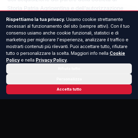
Storia Patria Agrigentina e dell’autorizzazione
della Prefettura.
Rispettiamo la tua privacy.
Usiamo cookie strettamente
Da oggi i nomi di Antonino Venezia, Pellegrino
necessari al funzionamento del sito (sempre attivi). Con il tuo
consenso usiamo anche cookie funzionali, statistici e di
Prestia e Giuseppe Prestia sono incisi nei luoghi
marketing per migliorare l'esperienza, analizzare il traffico e
della loro città.
mostrarti contenuti più rilevanti. Puoi accettare tutto, rifiutare
Un segno permanente che unisce la
tutto o personalizzare la scelta. Maggiori info nella
Cookie
Policy
e nella
Privacy Policy
.
commozione delle famiglie alla riconoscenza
Rifiuta tutto
dell’intera comunità saccense
Personalizza
Accetta tutto
SCIACCA
CULTURA & SPETTACOLO
ANCHE IN