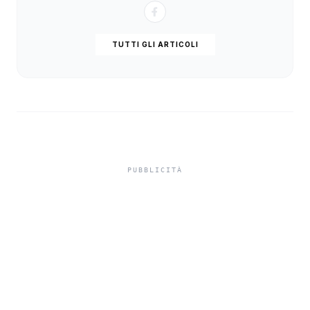
TUTTI GLI ARTICOLI
Intitolate tre strade di
Sciacca a tre partigiani,
familiari commossi alla
cerimonia