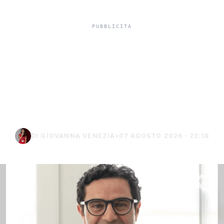
Ravanusa, il sindaco
Pitrola indagato per
l’ordinanza sul pozzo
comunale
DI GIOVANNA VENEZIA
•
07 AGOSTO 2026 · 23:18