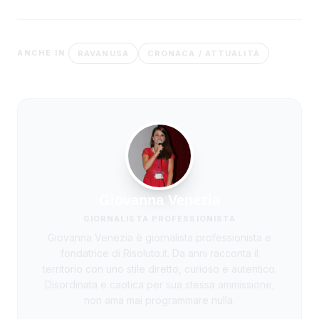
RAVANUSA
CRONACA / ATTUALITÀ
ANCHE IN
Giovanna Venezia
GIORNALISTA PROFESSIONISTA
Giovanna Venezia è giornalista professionista e
fondatrice di Risoluto.it. Da anni racconta il
territorio con uno stile diretto, curioso e autentico.
Disordinata e caotica per sua stessa ammissione,
non ama mai programmare nulla.