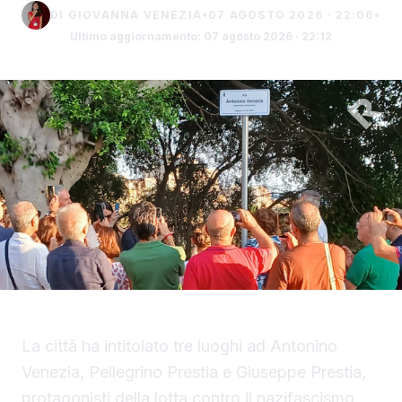
DI GIOVANNA VENEZIA
•
07 AGOSTO 2026 · 22:06
•
Ultimo aggiornamento: 07 agosto 2026 · 22:12
La città ha intitolato tre luoghi ad Antonino
Venezia, Pellegrino Prestia e Giuseppe Prestia,
protagonisti della lotta contro il nazifascismo