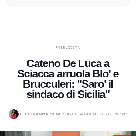
Cateno De Luca a
Sciacca arruola Blo' e
Brucculeri: "Saro’ il
sindaco di Sicilia"
DI GIOVANNA VENEZIA
•
06 AGOSTO 2026 · 12:29