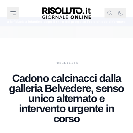
tino dopo il ritiro del progetto Ffe e chiede di fermare gli attacchi
Decreto
Cadono calcinacci dalla
galleria Belvedere, senso
unico alternato e
intervento urgente in
corso