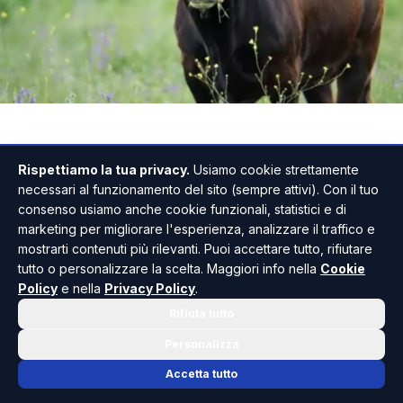
Tragedia nelle campagne tra Gangi e Geraci
Rispettiamo la tua privacy.
Usiamo cookie strettamente
Siculo, dove un uomo di 78 anni, Vincenzo
necessari al funzionamento del sito (sempre attivi). Con il tuo
consenso usiamo anche cookie funzionali, statistici e di
Giaconia, ha perso la vita dopo essere stato
marketing per migliorare l'esperienza, analizzare il traffico e
incornato da un toro all’interno di un’azienda
mostrarti contenuti più rilevanti. Puoi accettare tutto, rifiutare
agricola.
tutto o personalizzare la scelta. Maggiori info nella
Cookie
Policy
e nella
Privacy Policy
.
Secondo le prime informazioni, l’anziano
Rifiuta tutto
sarebbe stato colpito al petto dall’animale.
Personalizza
Alcuni lavoratori presenti nell’azienda sono
Accetta tutto
intervenuti nell’immediatezza, prestando i primi