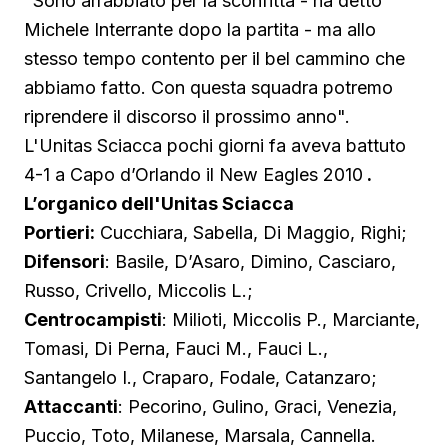
"Sono arrabbiato per la sconfitta - ha detto
Michele Interrante dopo la partita - ma allo
stesso tempo contento per il bel cammino che
abbiamo fatto. Con questa squadra potremo
riprendere il discorso il prossimo anno".
L'Unitas Sciacca pochi giorni fa aveva battuto
4-1 a Capo d’Orlando il New Eagles 2010
.
L’organico dell'Unitas Sciacca
Portieri:
Cucchiara, Sabella, Di Maggio, Righi;
Difensori
: Basile, D’Asaro, Dimino, Casciaro,
Russo, Crivello, Miccolis L.;
Centrocampisti
: Milioti, Miccolis P., Marciante,
Tomasi, Di Perna, Fauci M., Fauci L.,
Santangelo I., Craparo, Fodale, Catanzaro;
Attaccanti
: Pecorino, Gulino, Graci, Venezia,
Puccio, Toto, Milanese, Marsala, Cannella.