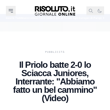
nce l'oro nella 5 km di fondo agli Europei di Parigi, bronzo per Pozzobon
Il Priolo batte 2-0 lo
Sciacca Juniores,
Interrante: "Abbiamo
fatto un bel cammino"
(Video)