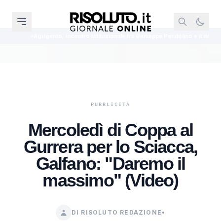
grigento, incontro istituzionale tra Giuseppe Pendolino e il delegato algeri
Mercoledì di Coppa al
Gurrera per lo Sciacca,
Galfano: "Daremo il
massimo" (Video)
DI RISOLUTO REDAZIONE
•