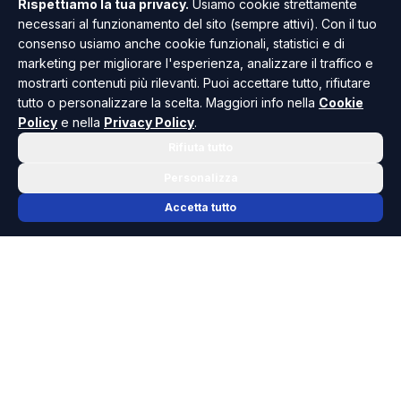
Rispettiamo la tua privacy.
Usiamo cookie strettamente
Giornalista pubblicista. Ha iniziato a collaborare
necessari al funzionamento del sito (sempre attivi). Con il tuo
con la redazione di Risoluto nel 2022, a soli 18
consenso usiamo anche cookie funzionali, statistici e di
anni. Si occupa principalmente di cronaca e
marketing per migliorare l'esperienza, analizzare il traffico e
spettacolo.
mostrarti contenuti più rilevanti. Puoi accettare tutto, rifiutare
tutto o personalizzare la scelta. Maggiori info nella
Cookie
Policy
e nella
Privacy Policy
.
Rifiuta tutto
TUTTI GLI ARTICOLI
Personalizza
Accetta tutto
Articoli
🔗
SCELTI DALLA
REDAZIONE
correlati