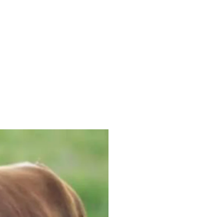
toro in
Gangi e