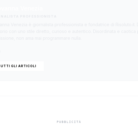
ovanna Venezia
RNALISTA PROFESSIONISTA
anna Venezia è giornalista professionista e fondatrice di Risoluto.it. 
itorio con uno stile diretto, curioso e autentico. Disordinata e caotica
ssione, non ama mai programmare nulla.
UTTI GLI ARTICOLI