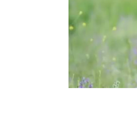
Tragedia nelle ca
Vincenzo Giaconia
all’interno di un’