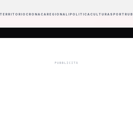
TERRITORIO
CRONACA
REGIONALI
POLITICA
CULTURA
SPORT
RUB
oto unanime delle Commissioni Cultura
Sanremo Giovani 2026 avrà un un
Orazio Capurro 2
ologa Chiara Arcu
gi sento ancora 