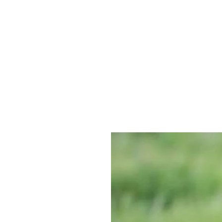
Muore 
un’azi