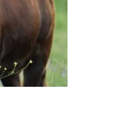
 78 anni,
n toro