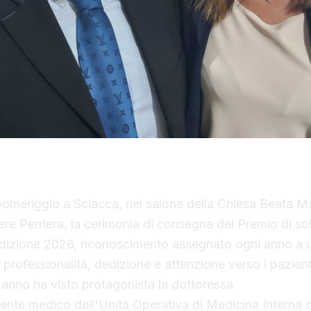
▶ Short
Guarda su YouTube
pomeriggio a Sciacca, nel salone della Chiesa Beata M
ere Perriera, la cerimonia di consegna del Premio di sol
dizione 2026, riconoscimento assegnato ogni anno a 
 professionalità, dedizione e attenzione verso i pazient
'anno ha visto protagonista la dottoressa
Chiara Arcu
ente medico dell'Unità Operativa di Medicina Interna 