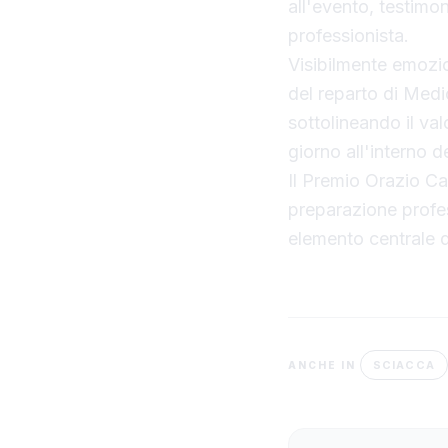
all'evento, testimo
professionista.
Visibilmente emozio
del reparto di Medic
sottolineando il val
giorno all'interno d
Il Premio Orazio Cap
preparazione profes
elemento centrale de
SCIACCA
ANCHE IN