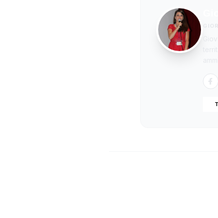
Gi
GIO
Giov
terr
ammi
T