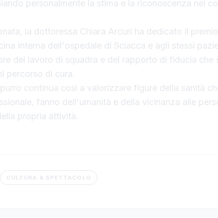
niando personalmente la stima e la riconoscenza nei con
nata, la dottoressa Chiara Arcuri ha dedicato il premio 
ina Interna dell'ospedale di Sciacca e agli stessi pazie
ore del lavoro di squadra e del rapporto di fiducia che 
el percorso di cura.
urro continua così a valorizzare figure della sanità che
sionale, fanno dell'umanità e della vicinanza alle per
lla propria attività.
CULTURA & SPETTACOLO