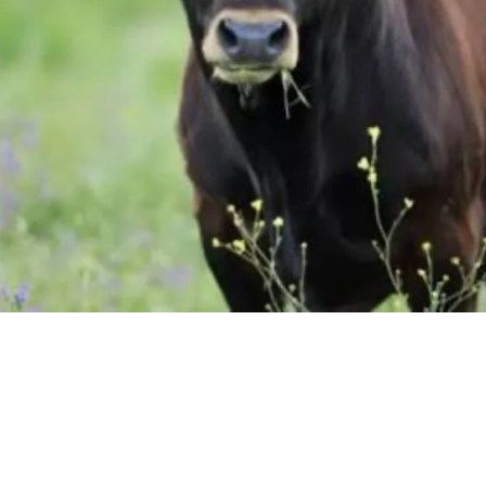
mpagne tra Gangi e Geraci Siculo, dove un uomo di
, ha perso la vita dopo essere stato incornato da u
azienda agricola.