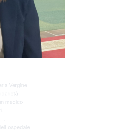
aria Vergine
idarietà
un medico
i.
ri
,
dell'ospedale