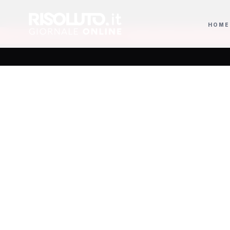
HOME
presidente onorario
Salvatore Nastasi confermato presidente Siae con v
AGGIORNAMENTI
Premio 
reumat
og