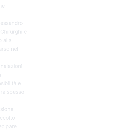
ne
Alessandro
Chirurghi e
 alla
rso nel
nalazioni
a
ibilità e
ura spesso
ssione
accolto
ecipare