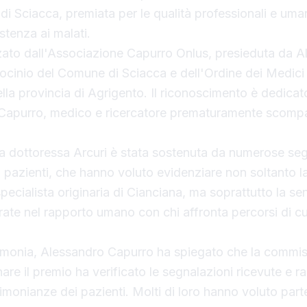
 di Sciacca, premiata per le qualità professionali e uma
stenza ai malati.
zzato dall'Associazione Capurro Onlus, presieduta da 
rocinio del Comune di Sciacca e dell'Ordine dei Medici 
lla provincia di Agrigento. Il riconoscimento è dedicato
Capurro, medico e ricercatore prematuramente scompa
la dottoressa Arcuri è stata sostenuta da numerose seg
i pazienti, che hanno voluto evidenziare non soltanto l
cialista originaria di Cianciana, ma soprattutto la sens
rate nel rapporto umano con chi affronta percorsi di c
rimonia, Alessandro Capurro ha spiegato che la commi
are il premio ha verificato le segnalazioni ricevute e r
timonianze dei pazienti. Molti di loro hanno voluto part