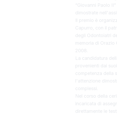
“Giovanni Paolo II”
dimostrate nell'assi
Il premio è organi
Capurro, con il pat
degli Odontoiatri de
memoria di Orazio 
2008.
La candidatura del
provenienti dai suo
competenza della spe
l'attenzione dimost
complessi.
Nel corso della ce
incaricata di assegn
direttamente le tes