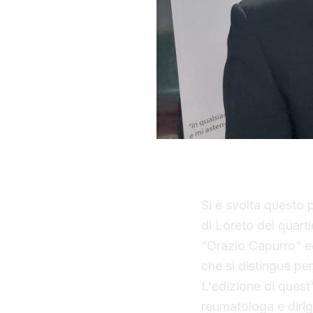
Si è svolta questo 
di Loreto del quarti
“Orazio Capurro” e
che si distingue per
L'edizione di quest
reumatologa e dirig