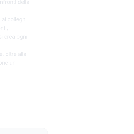
fronti della
ai colleghi
nti,
si crea ogni
, oltre alla
sone un