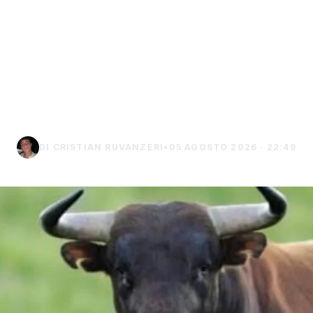
incornato da un 
enda agricola tra 
Geraci Siculo
DI CRISTIAN RUVANZERI
•
05 AGOSTO 2026 · 22:49