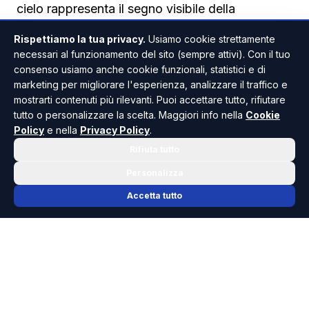
cielo rappresenta il segno visibile della
gratitudine della comunità e rinnova la memoria
Rispettiamo la tua privacy.
Usiamo cookie strettamente
del miracolo e del legame tra la Madonna del
necessari al funzionamento del sito (sempre attivi). Con il tuo
Soccorso e la città.
consenso usiamo anche cookie funzionali, statistici e di
marketing per migliorare l'esperienza, analizzare il traffico e
mostrarti contenuti più rilevanti. Puoi accettare tutto, rifiutare
Nell’anno delle celebrazioni per i quattro secoli
tutto o personalizzare la scelta. Maggiori info nella
Cookie
dalla liberazione dalla peste, il
nuovo braciere
Policy
e nella
Privacy Policy
.
per la fumata
assume così anche un particolare
Rifiuta tutto
valore commemorativo.
Personalizza
Accetta tutto
Il nuovo braciere realizzato dal fabbro
Antonio Martin
A progettare e realizzare il manufatto è stato il
fabbro saccense Antonio Martin. L’opera è