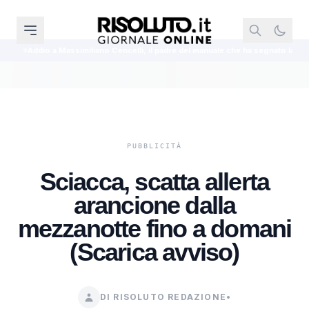
liano Cencelli, il padre del manuale che ha segnato la politica italiana
Ri
Sciacca, scatta allerta
arancione dalla
mezzanotte fino a domani
(Scarica avviso)
DI RISOLUTO REDAZIONE
•