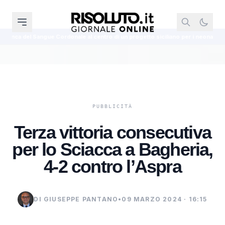
Sangue Cordonale al centro di un progetto siciliano per i neonati prematuri
Terza vittoria consecutiva
per lo Sciacca a Bagheria,
4-2 contro l’Aspra
DI GIUSEPPE PANTANO
•
09 MARZO 2024 · 16:15