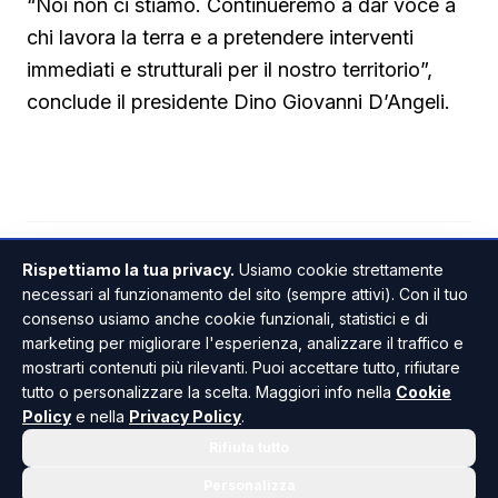
“Noi non ci stiamo. Continueremo a dar voce a
chi lavora la terra e a pretendere interventi
immediati e strutturali per il nostro territorio”,
conclude il presidente Dino Giovanni D’Angeli.
Rispettiamo la tua privacy.
Usiamo cookie strettamente
RIBERA
CRONACA / ATTUALITÀ
ANCHE IN
necessari al funzionamento del sito (sempre attivi). Con il tuo
consenso usiamo anche cookie funzionali, statistici e di
marketing per migliorare l'esperienza, analizzare il traffico e
mostrarti contenuti più rilevanti. Puoi accettare tutto, rifiutare
tutto o personalizzare la scelta. Maggiori info nella
Cookie
Policy
e nella
Privacy Policy
.
Rifiuta tutto
Personalizza