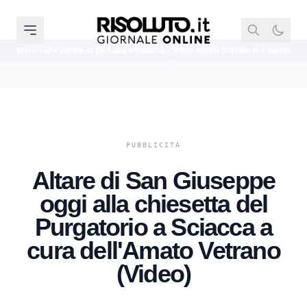
e di De Luca a Sciacca: ”Il mio amico Cateno si è lasciato andare”
Kelly 
Altare di San Giuseppe
oggi alla chiesetta del
Purgatorio a Sciacca a
cura dell'Amato Vetrano
(Video)