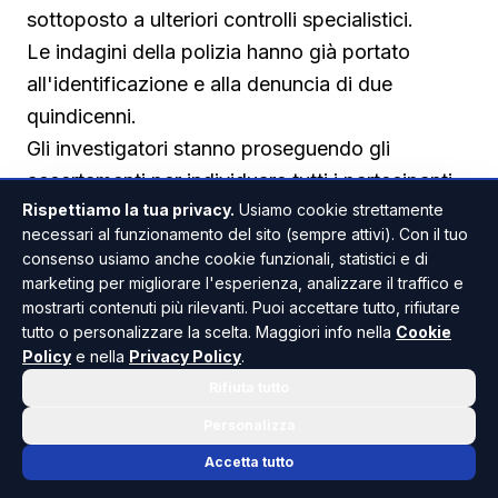
sottoposto a ulteriori controlli specialistici.
Le indagini della polizia hanno già portato
all'identificazione e alla denuncia di due
quindicenni.
Gli investigatori stanno proseguendo gli
accertamenti per individuare tutti i partecipanti
Rispettiamo la tua privacy.
Usiamo cookie strettamente
alla rissa e chiarire con precisione la dinamica
necessari al funzionamento del sito (sempre attivi). Con il tuo
dei fatti.
consenso usiamo anche cookie funzionali, statistici e di
Un episodio che riaccende l'attenzione sul
marketing per migliorare l'esperienza, analizzare il traffico e
fenomeno delle violenze di gruppo tra giovani,
mostrarti contenuti più rilevanti. Puoi accettare tutto, rifiutare
tutto o personalizzare la scelta. Maggiori info nella
Cookie
sempre più spesso protagoniste delle cronache
Policy
e nella
Privacy Policy
.
siciliane.
Rifiuta tutto
Un tema reso ancora più drammatico da quanto
Personalizza
accaduto nei giorni scorsi a Marzamemi, nel
Accetta tutto
Siracusano, dove una maxi rissa scoppiata nei