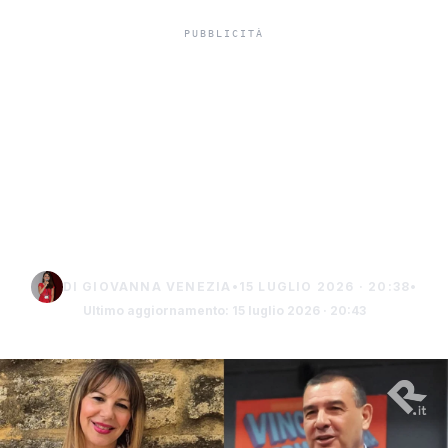
Cambio alla guida del
Comprensivo Rossi di
Sciacca: Ferina nuovo
dirigente, Triolo al
"Fazello"
DI GIOVANNA VENEZIA
•
15 LUGLIO 2026 · 20:38
•
Ultimo aggiornamento: 15 luglio 2026 · 20:43