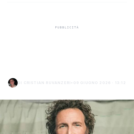
Jova Summer Party 2026,
svelata la line up delle
date di Palermo
DI CRISTIAN RUVANZERI
•
09 GIUGNO 2026 · 13:12