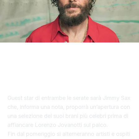
Jovanotti ha svelato la line up ufficiale delle
date siciliane del Jova Summer Party 2026,
in programma il 29 e il 30 agosto
all’Ippodromo La Favorita di Palermo.
Guest star di entrambe le serate sarà Jimmy Sax
che, informa una nota, proporrà un’apertura con
una selezione dei suoi brani più celebri prima di
affiancare Lorenzo Jovanotti sul palco.
Fin dal pomeriggio si alterneranno artisti e ospiti