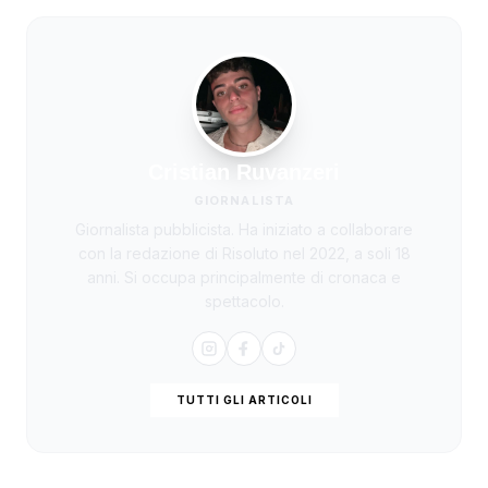
Cristian Ruvanzeri
GIORNALISTA
Giornalista pubblicista. Ha iniziato a collaborare
con la redazione di Risoluto nel 2022, a soli 18
anni. Si occupa principalmente di cronaca e
spettacolo.
TUTTI GLI ARTICOLI