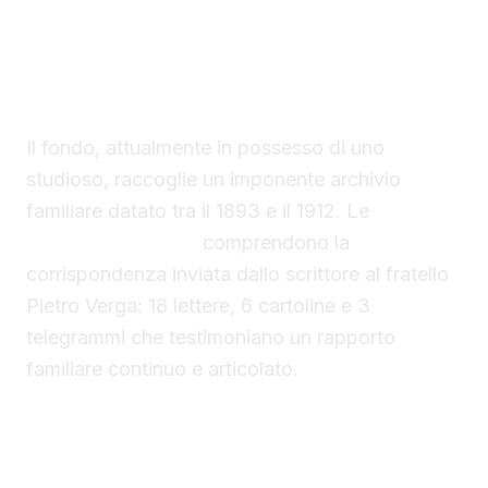
Lettere di Giovanni Verga all’asta: un archivio
familiare straordinario
Il fondo, attualmente in possesso di uno
studioso, raccoglie un imponente archivio
familiare datato tra il 1893 e il 1912. Le
lettere
di Giovanni Verga
comprendono la
corrispondenza inviata dallo scrittore al fratello
Pietro Verga: 18 lettere, 6 cartoline e 3
telegrammi che testimoniano un rapporto
familiare continuo e articolato.
Un patrimonio epistolare di oltre 1.300
documenti