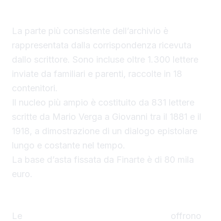
La parte più consistente dell’archivio è
rappresentata dalla corrispondenza ricevuta
dallo scrittore. Sono incluse oltre 1.300 lettere
inviate da familiari e parenti, raccolte in 18
contenitori.
Il nucleo più ampio è costituito da 831 lettere
scritte da Mario Verga a Giovanni tra il 1881 e il
1918, a dimostrazione di un dialogo epistolare
lungo e costante nel tempo.
La base d’asta fissata da Finarte è di 80 mila
euro.
Tra vita privata e attività pubblica
Le
lettere di Giovanni Verga all’asta
offrono