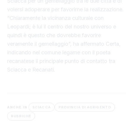
Sciacca per un gemellaggio tra le due città e di
volersi adoperare per favorirne la realizzazione.
“Chiaramente la vicinanza culturale con
Leopardi; è lui il centro del nostro universo e
quindi è questo che dovrebbe favorire
veramente il gemellaggio”, ha affermato Certa,
indicando nel comune legame con il poeta
recanatese il principale punto di contatto tra
Sciacca e Recanati.
SCIACCA
PROVINCIA DI AGRIGENTO
ANCHE IN
RUBRICHE