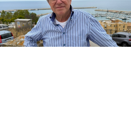
Un importante riconoscimento culturale per
Sciacca è arrivato da Recanati, città natale
di Giacomo Leopardi. Nella sala Foschi del
Centro Nazionale di Studi Leopardiani si è
svolta la presentazione dei volumi “Leopardi
e il suo mondo” e “Giacomo Leopardi –
Scienza Filosofia e Teatro”, firmati dai
professori Stefano Certa e Angela Marchica,