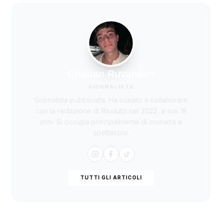
Cristian Ruvanzeri
GIORNALISTA
Giornalista pubblicista. Ha iniziato a collaborare
con la redazione di Risoluto nel 2022, a soli 18
anni. Si occupa principalmente di cronaca e
spettacolo.
TUTTI GLI ARTICOLI