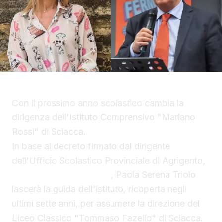
Con il prossimo anno scolastico cambia la
dirigenza dell'Istituto Comprensivo "Mariano
Rossi" di Sciacca.
In base al decreto firmato dal dirigente
dell'Ufficio Scolastico Provinciale di Agrigento,
Calogero Alberto Petix
, Paola Serena Triolo
lascerà la guida dell'istituto, ricoperta negli
ultimi sette anni, per assumere la direzione del
Liceo Classico "Tommaso Fazello" di Sciacca.