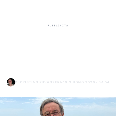
Sciacca protagonista a
Recanati con gli studi
leopardiani di Stefano
Certa (Video)
DI CRISTIAN RUVANZERI
•
10 GIUGNO 2026 · 04:54