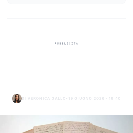
Lettere di Giovanni Verga
all’asta: oltre 1.300 pezzi
inediti
DI VERONICA GALLO
•
19 GIUGNO 2026 · 16:40