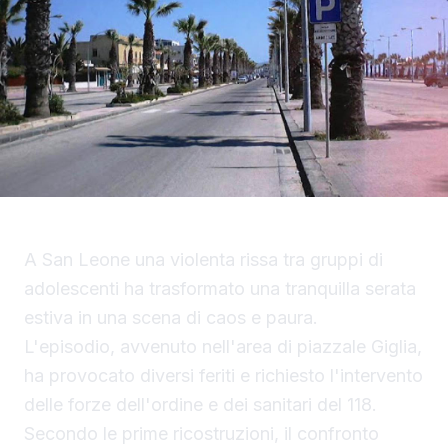
A San Leone una violenta rissa tra gruppi di
adolescenti ha trasformato una tranquilla serata
estiva in una scena di caos e paura.
L'episodio, avvenuto nell'area di piazzale Giglia,
ha provocato diversi feriti e richiesto l'intervento
delle forze dell'ordine e dei sanitari del 118.
Secondo le prime ricostruzioni, il confronto