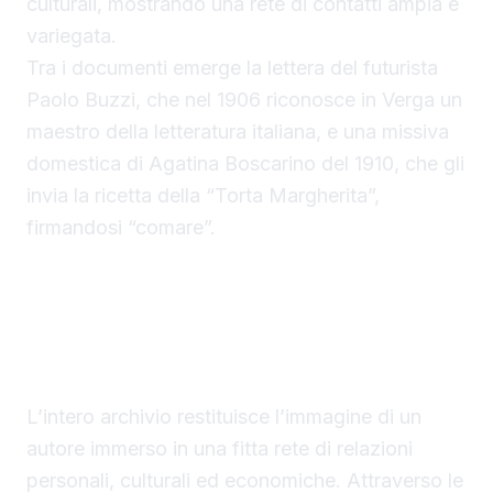
culturali, mostrando una rete di contatti ampia e
variegata.
Tra i documenti emerge la lettera del futurista
Paolo Buzzi, che nel 1906 riconosce in Verga un
maestro della letteratura italiana, e una missiva
domestica di Agatina Boscarino del 1910, che gli
invia la ricetta della “Torta Margherita”,
firmandosi “comare”.
Le lettere di Giovanni Verga all’asta come
testimonianza storica
L’intero archivio restituisce l’immagine di un
autore immerso in una fitta rete di relazioni
personali, culturali ed economiche. Attraverso le