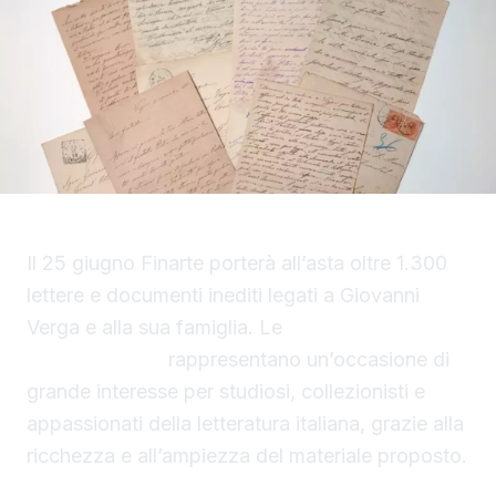
Il 25 giugno Finarte porterà all’asta oltre 1.300
lettere e documenti inediti legati a Giovanni
Verga e alla sua famiglia. Le
lettere di Giovanni
Verga all’asta
rappresentano un’occasione di
grande interesse per studiosi, collezionisti e
appassionati della letteratura italiana, grazie alla
ricchezza e all’ampiezza del materiale proposto.