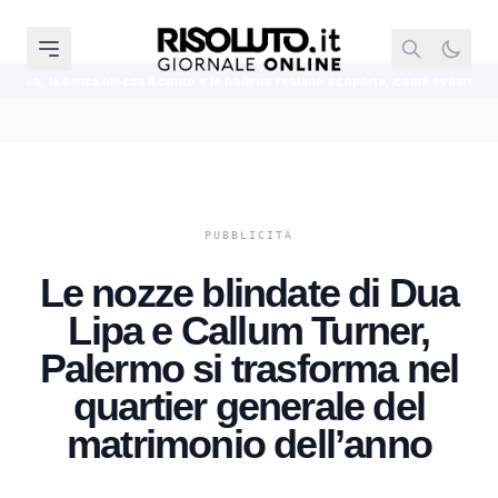
l conto e le bollette restano scoperte, come evitare sorprese
Assegno U
Le nozze blindate di Dua
Lipa e Callum Turner,
Palermo si trasforma nel
quartier generale del
matrimonio dell’anno