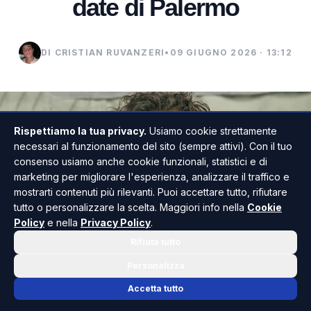
date di Palermo
DI CRISTIAN RUVANZERI
•
09 GIUGNO 2026 · 13:12
Rispettiamo la tua privacy.
Usiamo cookie strettamente
necessari al funzionamento del sito (sempre attivi). Con il tuo
consenso usiamo anche cookie funzionali, statistici e di
marketing per migliorare l'esperienza, analizzare il traffico e
mostrarti contenuti più rilevanti. Puoi accettare tutto, rifiutare
tutto o personalizzare la scelta. Maggiori info nella
Cookie
Policy
e nella
Privacy Policy
.
Rifiuta tutto
Personalizza
Accetta tutto
Jovanotti ha svelato la line up ufficiale delle