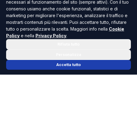
necessari al funzionamento del sito (sempre attivi). Con il tuo
consenso usiamo anche cookie funzionali, statistici e di
marketing per migliorare l'esperienza, analizzare il traffico e
mostrarti contenuti più rilevanti. Puoi accettare tutto, rifiutare
tutto o personalizzare la scelta. Maggiori info nella
Cookie
Policy
e nella
Privacy Policy
.
Rifiuta tutto
Personalizza
Accetta tutto
📬 NEWSLETTER RISOLUTO
Le notizie che contano, ogni mattina
nella tua casella.
Niente spam, solo cronaca, politica e cultura della Sicilia che
dovresti conoscere.