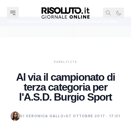
 Covid e difende il diritto alla verità per gli italiani
Nazionale, Mancini 
Al via il campionato di
terza categoria per
l'A.S.D. Burgio Sport
DI VERONICA GALLO
•
07 OTTOBRE 2017 · 17:01