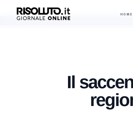
HOME
Bonus lingue INPS 2026 fino a 800 euro per studenti under 24 domande ent
AGGIORNAMENTI
Il sacc
regio