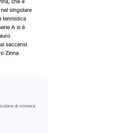
nna, che è
 nel singolare
 tennistica
erie A si è
Mauro
 ai saccensi
ro Zinna
rticolare di cronaca