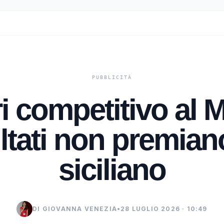
i competitivo al 
ltati non premiano
siciliano
DI GIOVANNA VENEZIA
•
28 LUGLIO 2026 · 10:49