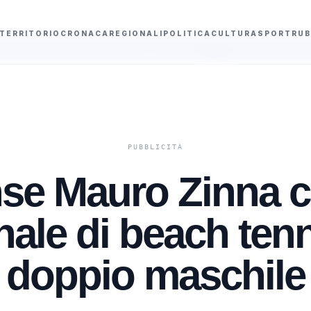
TERRITORIO
CRONACA
REGIONALI
POLITICA
CULTURA
SPORT
RUB
ro il 2 settembre
Detrazione fiscale condizionatore 2026 al 36 percento
ense Mauro Zinna 
nale di beach tenn
doppio maschile