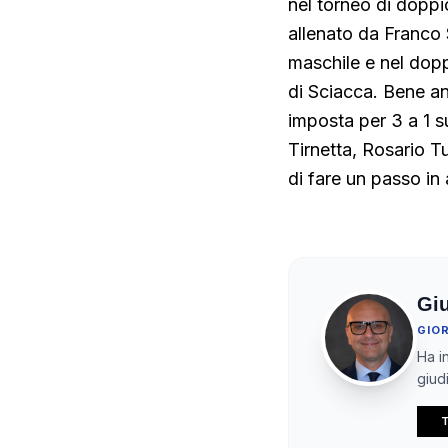
nel torneo di doppi
allenato da Franco S
maschile e nel dopp
di Sciacca. Bene an
imposta per 3 a 1 s
Tirnetta, Rosario T
di fare un passo in
Gi
GIO
Ha in
giudi
T