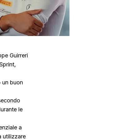
pe Guirreri
Sprint,
to un buon
l secondo
urante le
enziale a
 utilizzare