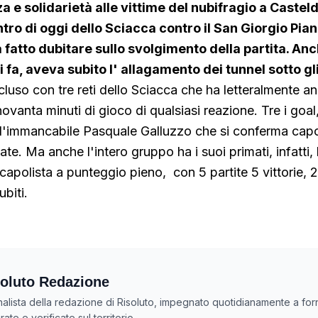
a e solidarietà alle vittime del nubifragio a Casteld
ntro di oggi dello Sciacca contro il San Giorgio Pi
fatto dubitare sullo svolgimento della partita. Anch
 fa, aveva subito l' allagamento dei tunnel sotto gli
luso con tre reti dello Sciacca che ha letteralmente an
novanta minuti di gioco di qualsiasi reazione. Tre i goa
 l'immancabile Pasquale Galluzzo che si conferma ca
zate. Ma anche l'intero gruppo ha i suoi primati, infatti,
capolista a punteggio pieno, con 5 partite 5 vittorie, 
ubiti.
oluto Redazione
nalista della redazione di Risoluto, impegnato quotidianamente a forn
ate e verificate sul territorio.