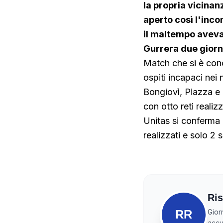
la propria vicinanz
aperto così l'inco
il maltempo aveva 
Gurrera due giorni
Match che si è conc
ospiti incapaci nei 
Bongiovì, Piazza e
con otto reti realiz
Unitas si conferma 
realizzati e solo 2 s
Ris
RR
Gior
accur