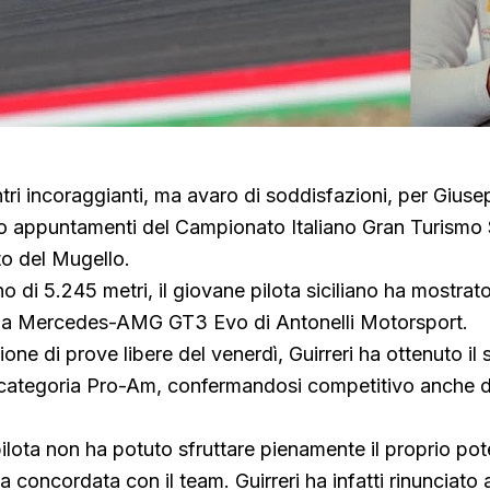
ri incoraggianti, ma avaro di soddisfazioni, per Giusep
ro appuntamenti del Campionato Italiano Gran Turismo 
to del Mugello.
no di 5.245 metri, il giovane pilota siciliano ha mostra
ella Mercedes-AMG GT3 Evo di Antonelli Motorsport.
one di prove libere del venerdì, Guirreri ha ottenuto i
a categoria Pro-Am, confermandosi competitivo anche d
pilota non ha potuto sfruttare pienamente il proprio pot
a concordata con il team. Guirreri ha infatti rinunciato a