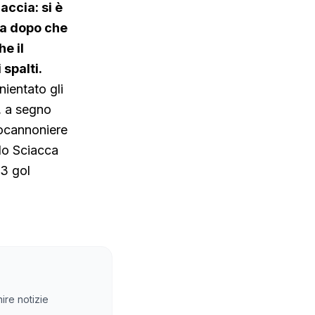
accia: si è
ana dopo che
e il
 spalti.
nientato gli
l, a segno
pocannoniere
 lo Sciacca
23 gol
ire notizie