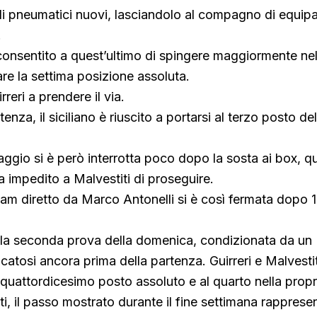
 di pneumatici nuovi, lasciandolo al compagno di equip
.
consentito a quest’ultimo di spingere maggiormente n
are la settima posizione assoluta.
rreri a prendere il via.
nza, il siciliano è riuscito a portarsi al terzo posto de
aggio si è però interrotta poco dopo la sosta ai box, 
 impedito a Malvestiti di proseguire.
m diretto da Marco Antonelli si è così fermata dopo 16
ella seconda prova della domenica, condizionata da un
icatosi ancora prima della partenza. Guirreri e Malvesti
 quattordicesimo posto assoluto e al quarto nella propr
ti, il passo mostrato durante il fine settimana rapprese