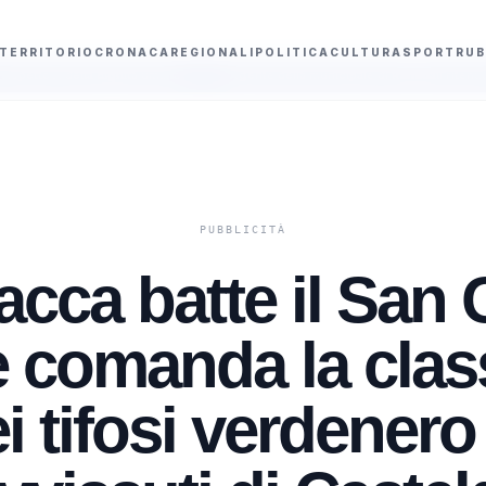
TERRITORIO
CRONACA
REGIONALI
POLITICA
CULTURA
SPORT
RUB
nità umana
Agente della municipale di Raffadali ritenuto “inaffidabile”, il Ta
acca batte il San 
 comanda la classi
i tifosi verdenero 