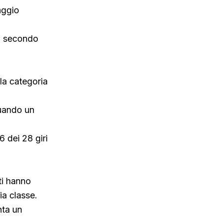
aggio
el secondo
lla categoria
quando un
 dei 28 giri
ti hanno
ia classe.
nta un