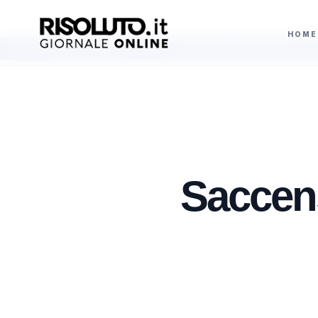
HOME
to e solidarietà
Il natante affondato a Maragani, accertamenti del Circom
AGGIORNAMENTI
Saccens