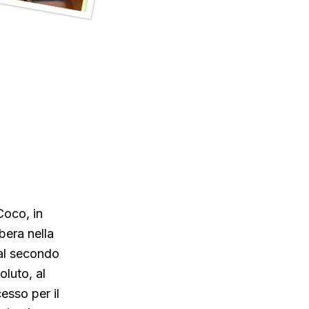
Coco, in
ibera nella
 al secondo
luto, al
esso per il