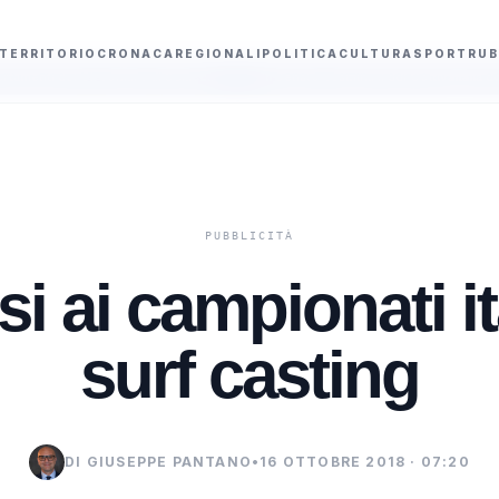
TERRITORIO
CRONACA
REGIONALI
POLITICA
CULTURA
SPORT
RUB
are di Sciacca
Il Senato esamina il ddl ColtivaItalia dopo il via libera del
i ai campionati ita
surf casting
DI GIUSEPPE PANTANO
•
16 OTTOBRE 2018 · 07:20