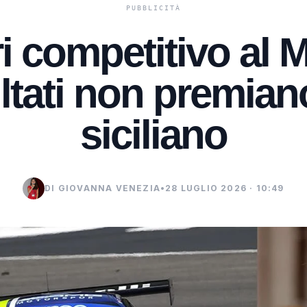
i competitivo al 
ltati non premiano
siciliano
DI GIOVANNA VENEZIA
•
28 LUGLIO 2026 · 10:49