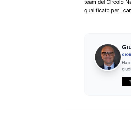
team del Circolo Nau
qualificato per i cam
Gi
GIO
Ha in
giudi
T