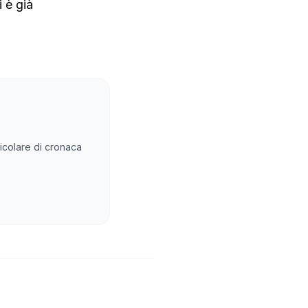
i è già
rticolare di cronaca