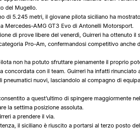
to del Mugello.
no di 5.245 metri, il giovane pilota siciliano ha mostra
ella Mercedes-AMG GT3 Evo di Antonelli Motorsport.
one di prove libere del venerdì, Guirreri ha ottenuto i
a categoria Pro-Am, confermandosi competitivo anche d
pilota non ha potuto sfruttare pienamente il proprio pot
a concordata con il team. Guirreri ha infatti rinunciato a
 di pneumatici nuovi, lasciandolo al compagno di equip
.
consentito a quest’ultimo di spingere maggiormente n
are la settima posizione assoluta.
rreri a prendere il via.
nza, il siciliano è riuscito a portarsi al terzo posto de