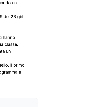
quando un
 dei 28 giri
ti hanno
ia classe.
nta un
llo, il primo
programma a