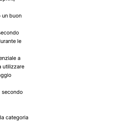
to un buon
l secondo
urante le
enziale a
 utilizzare
aggio
el secondo
lla categoria