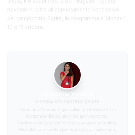
Imola, il 6 settembre, e del Mugello, il primo
novembre, oltre all’appuntamento conclusivo
del campionato Sprint, in programma a Monza il
10 e 11 ottobre.
Giovanna Venezia
GIORNALISTA PROFESSIONISTA
Giovanna Venezia è giornalista professionista e
fondatrice di Risoluto.it. Da anni racconta il
territorio con uno stile diretto, curioso e autentico.
Disordinata e caotica per sua stessa ammissione,