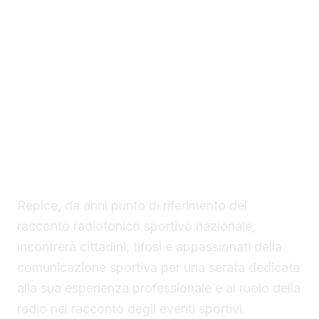
italiani, il protagonista dell’incontro in
programma il 19 giugno a Sciacca. L’evento,
inserito nel calendario culturale cittadino, si
svolgerà nell’atrio superiore del palazzo
municipale ed è stato concepito con
l’obiettivo di favorire la più ampia
partecipazione del pubblico e il contatto
diretto tra il giornalista, la città e gli
appassionati di sport.
Repice, da anni punto di riferimento del
racconto radiofonico sportivo nazionale,
incontrerà cittadini, tifosi e appassionati della
comunicazione sportiva per una serata dedicata
alla sua esperienza professionale e al ruolo della
radio nel racconto degli eventi sportivi.