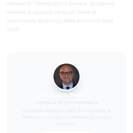
neroverdi: "Riempiamo il Gurrera, spingiamo
insieme la squadra verso un finale di
campionato all’altezza delle ambizioni della
città".
Giuseppe Pantano
GIORNALISTA PROFESSIONISTA
Ha iniziato l’attività nel 1980. Tra i fondatori di
Risoluto.it, si occupa in particolare di cronaca
giudiziaria.