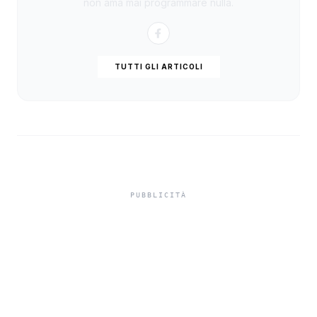
non ama mai programmare nulla.
TUTTI GLI ARTICOLI
Francesco Repice a
Sciacca, il 19 giugno
incontro con la storica
voce di Rai Radio 1