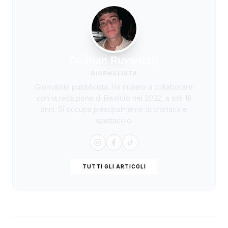
Cristian Ruvanzeri
GIORNALISTA
Giornalista pubblicista. Ha iniziato a collaborare
con la redazione di Risoluto nel 2022, a soli 18
anni. Si occupa principalmente di cronaca e
spettacolo.
TUTTI GLI ARTICOLI