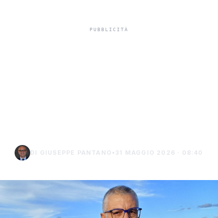
Atletica, la giovanissima
Pirrone dell'Agatocle
Sciacca rappresenterà la
Sicilia al Golden Gala di
Roma
DI GIUSEPPE PANTANO
•
31 MAGGIO 2026 · 08:40