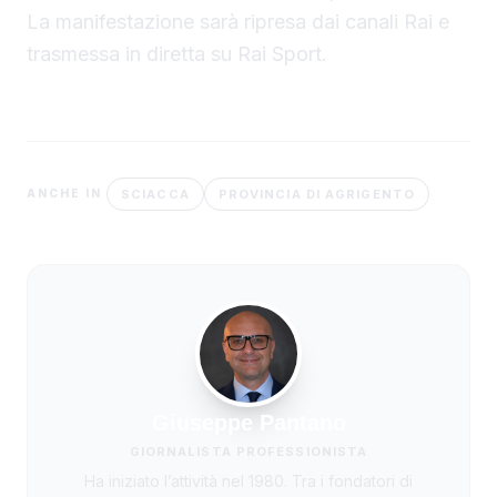
La manifestazione sarà ripresa dai canali Rai e
trasmessa in diretta su Rai Sport.
SCIACCA
PROVINCIA DI AGRIGENTO
ANCHE IN
Giuseppe Pantano
GIORNALISTA PROFESSIONISTA
Ha iniziato l’attività nel 1980. Tra i fondatori di