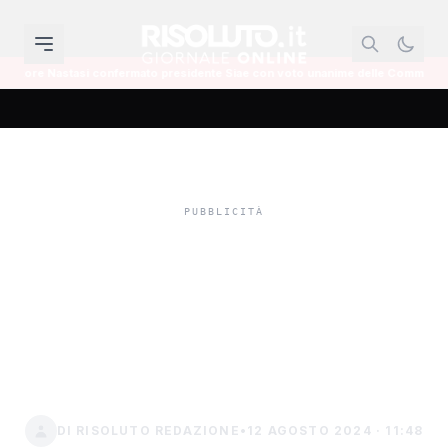
onfermato presidente Siae con voto unanime delle Commissioni Cultura
Tappa del Grand Prix a
Montallegro, presenti con
oltre trenta atleti Sciacca
Running e Agatocle
DI RISOLUTO REDAZIONE
•
12 AGOSTO 2024 · 11:48