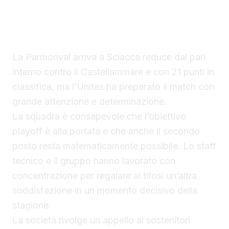
consecutivo per consolidare la corsa ai play
off quando mancano ormai cinque turni alla
fine del torneo.
La Parmonval arriva a Sciacca reduce dal pari
interno contro il Castellammare e con 21 punti in
classifica, ma l’Unitas ha preparato il match con
grande attenzione e determinazione.
La squadra è consapevole che l’obiettivo
playoff è alla portata e che anche il secondo
posto resta matematicamente possibile. Lo staff
tecnico e il gruppo hanno lavorato con
concentrazione per regalare ai tifosi un’altra
soddisfazione in un momento decisivo della
stagione.
La società rivolge un appello ai sostenitori