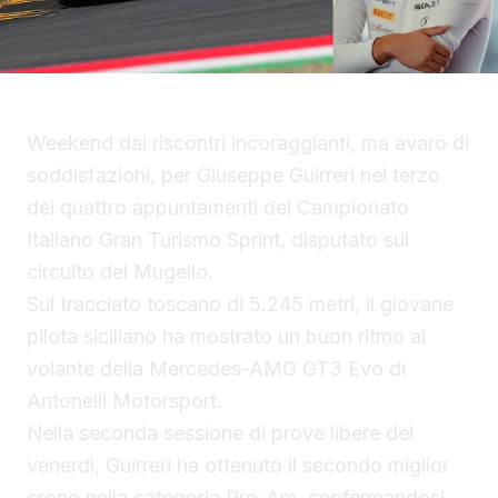
Weekend dai riscontri incoraggianti, ma avaro di
soddisfazioni, per Giuseppe Guirreri nel terzo
dei quattro appuntamenti del Campionato
Italiano Gran Turismo Sprint, disputato sul
circuito del Mugello.
Sul tracciato toscano di 5.245 metri, il giovane
pilota siciliano ha mostrato un buon ritmo al
volante della Mercedes-AMG GT3 Evo di
Antonelli Motorsport.
Nella seconda sessione di prove libere del
venerdì, Guirreri ha ottenuto il secondo miglior
crono nella categoria Pro-Am, confermandosi