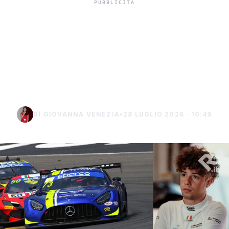
Guirreri competitivo al
Mugello, ma i risultati non
premiano il pilota
siciliano
DI GIOVANNA VENEZIA
•
28 LUGLIO 2026 · 10:49