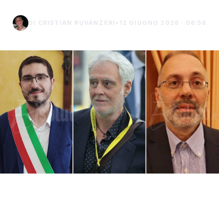
DI CRISTIAN RUVANZERI
•
12 GIUGNO 2026 · 06:56
Sarà Francesco Repice, storica voce di Rai
Radio 1 e tra i più apprezzati radiocronisti