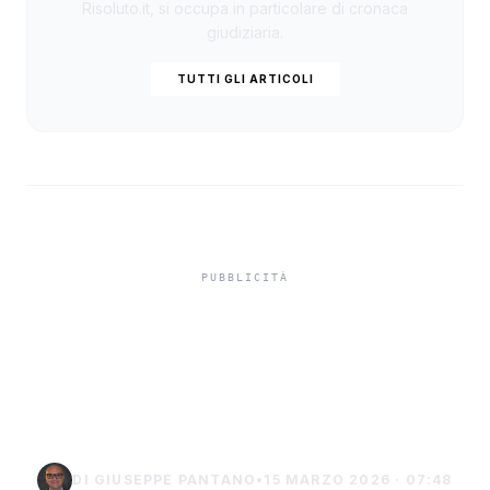
Risoluto.it, si occupa in particolare di cronaca
giudiziaria.
TUTTI GLI ARTICOLI
Lo Sciacca affronta al
Gurrera la Parmonval per
rafforzare la zona play off
DI GIUSEPPE PANTANO
•
15 MARZO 2026 · 07:48