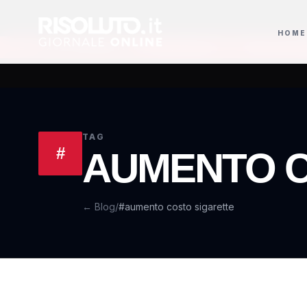
HOME
mpensi Gse dei privati per l'energia immessa
Gian Luca Farinelli guida i
AGGIORNAMENTI
TAG
#
AUMENTO C
← Blog
/
#aumento costo sigarette