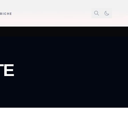
RICHE
confermato presidente Siae con voto unanime delle Commissioni Cultura
TE