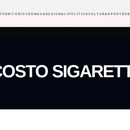
TERRITORIO
CRONACA
REGIONALI
POLITICA
CULTURA
SPORT
RUB
 David di Donatello con Scorsese presidente onorario
Salvatore Nastasi 
OSTO SIGARET