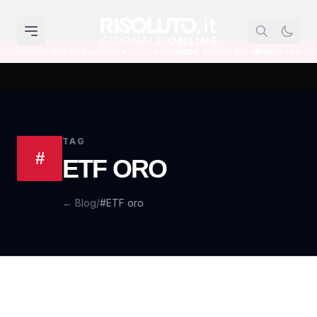
nfiano titoli ed esperienze
Tari 2026, sconto fino all'80% se il Comune non
TAG
#
ETF ORO
← Blog
/
#ETF oro