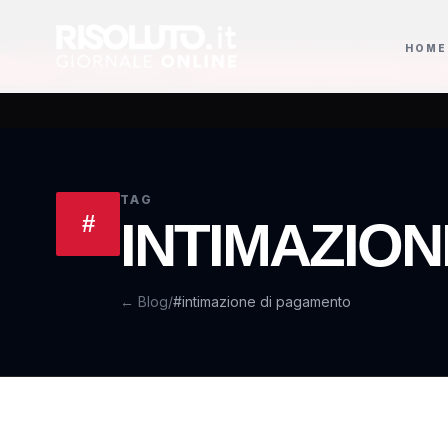
HOME
egalità entrano nel percorso di Casa Sanremo Writers 2027
La Russa ric
AGGIORNAMENTI
TAG
#
INTIMAZIO
← Blog
/
#intimazione di pagamento