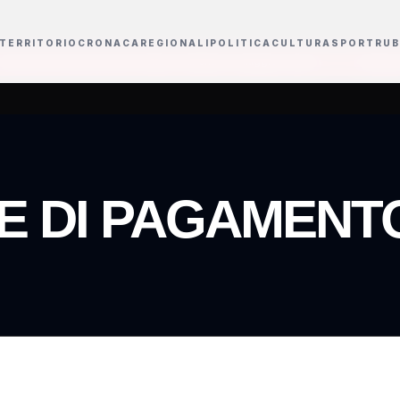
TERRITORIO
CRONACA
REGIONALI
POLITICA
CULTURA
SPORT
RUB
orda Guccini in Senato e difende l'omaggio a Baresi
Ravanusa, il sindaco
NE DI PAGAMENT