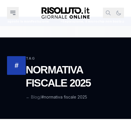
gosto la manifestazione
Separazione, il microchip non basta per tenere il
TAG
#
NORMATIVA
FISCALE 2025
← Blog
/
#normativa fiscale 2025