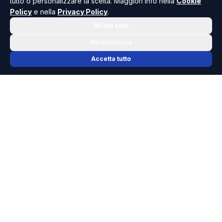
tutto o personalizzare la scelta. Maggiori info nella
Cookie
Policy
e nella
Privacy Policy
.
Rifiuta tutto
Personalizza
Accetta tutto