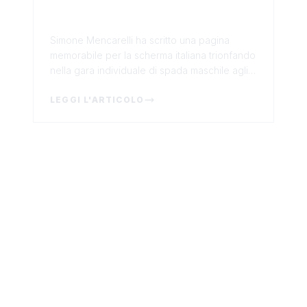
Mencarelli conquista l'oro nella
spada maschile ad Antony
Simone Mencarelli ha scritto una pagina
memorabile per la scherma italiana trionfando
nella gara individuale di spada maschile agli
Europei in corso ad Antony, in Francia. Il
23enn...
LEGGI L'ARTICOLO