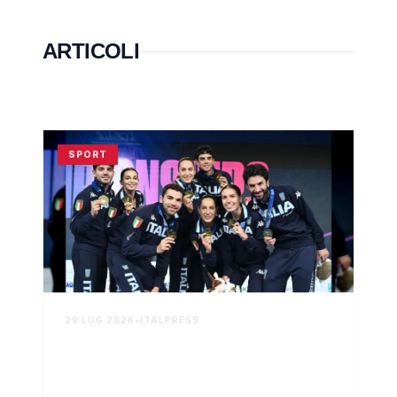
ARTICOLI
SPORT
29 LUG 2026
•
ITALPRESS
Italia trionfa ai Mondiali di
scherma di Hong Kong con
doppio oro nel fioretto