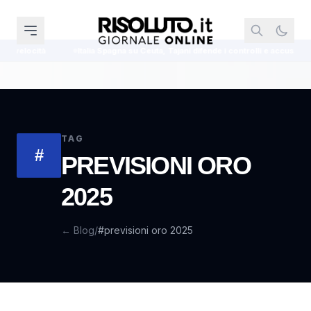
locità
Italia Spagna su Ceuta, Tajani difende i controlli e accusa Sanchez
TAG
#
PREVISIONI ORO
2025
← Blog
/
#previsioni oro 2025