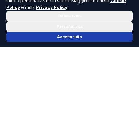
tutto o personalizzare la scelta. Maggiori info nella
Cookie
Policy
e nella
Privacy Policy
.
Rifiuta tutto
Personalizza
Accetta tutto