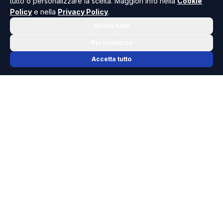
tutto o personalizzare la scelta. Maggiori info nella
Cookie
Policy
e nella
Privacy Policy
.
Rifiuta tutto
Personalizza
Accetta tutto