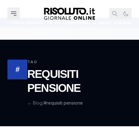
Ribera, incidente sul lavoro sulla provinciale 57: operaio di 60 anni ricoverato
TAG
#
REQUISITI
PENSIONE
← Blog
/
#requisiti pensione