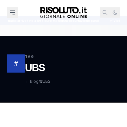
multa arriva fino a 665 euro ma senza decurtazione punti
“Violenza sessua
TAG
#
UBS
← Blog
/
#UBS