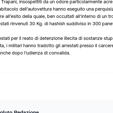
Trapani, insospettiti da un odore particolarmente acr
abitacolo dell’autovettura hanno eseguito una perquisi
 all’esito della quale, ben occultati all’interno di un tr
stati rinvenuti 30 Kg. di hashish suddiviso in 300 panet
estati per il reato di detenzione illecita di sostanze stu
, i militari hanno tradotto gli arrestati presso il carcer
anche dopo l’udienza di convalida.
oluto Redazione