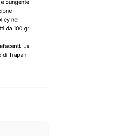
e e pungente
zione
olley nel
ti da 100 gr.
pefacenti. La
e di Trapani