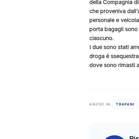
della Compagnia di 
che proveniva dall’
personale e veicolare
porta bagagli sono 
ciascuno.
I due sono stati arr
droga è ssequestrata
dove sono rimasti 
TRAPANI
ANCHE IN
Ris