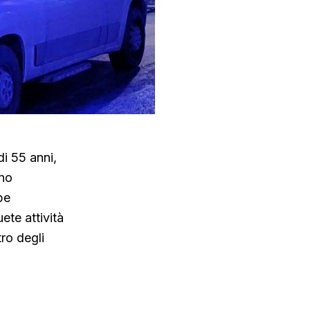
i 55 anni,
uno
be
ete attività
ro degli