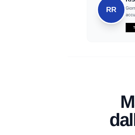
RR
Gior
accur
T
M
dal