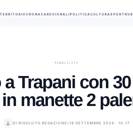
TERRITORIO
CRONACA
REGIONALI
POLITICA
CULTURA
SPORT
RUB
o Manuela Levorato
Esodo estivo, oltre 25 milioni di veicoli in viaggio e 
 a Trapani con 30 
 in manette 2 pale
DI RISOLUTO REDAZIONE
•
18 SETTEMBRE 2024 · 10:17