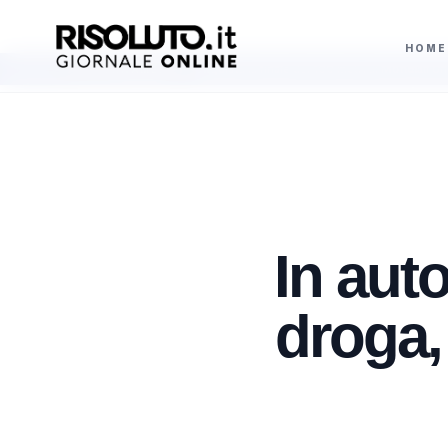
HOME
elly Doualla conquista la finale dei 100 metri ai Mondiali Under 20, 30 anni dop
AGGIORNAMENTI
In auto
droga,