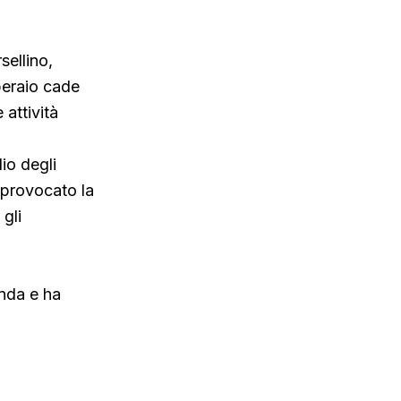
sellino,
operaio cade
 attività
io degli
 provocato la
 gli
.
enda e ha