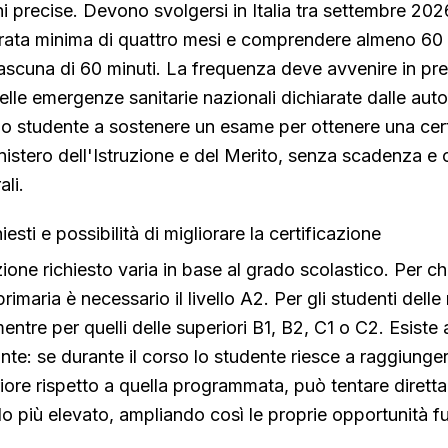
ni precise. Devono svolgersi in Italia tra settembre 20
rata minima di quattro mesi e comprendere almeno 60 
ciascuna di 60 minuti. La frequenza deve avvenire in pr
elle emergenze sanitarie nazionali dichiarate dalle auto
lo studente a sostenere un esame per ottenere una cert
nistero dell'Istruzione e del Merito, senza scadenza 
ali.
chiesti e possibilità di migliorare la certificazione
cazione richiesto varia in base al grado scolastico. Per ch
rimaria è necessario il livello A2. Per gli studenti dell
entre per quelli delle superiori B1, B2, C1 o C2. Esiste
sante: se durante il corso lo studente riesce a raggiunge
iore rispetto a quella programmata, può tentare dirett
lo più elevato, ampliando così le proprie opportunità fu