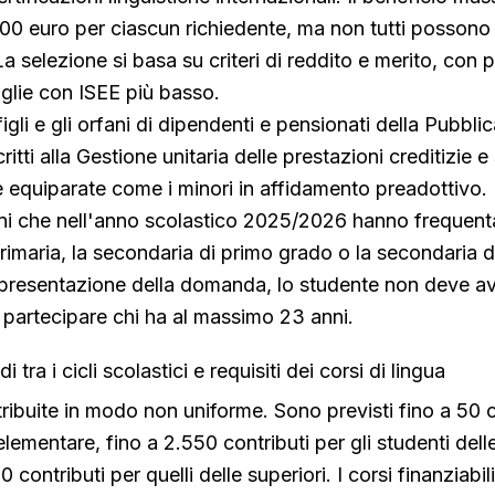
800 euro per ciascun richiedente, ma non tutti possono
 selezione si basa su criteri di reddito e merito, con p
iglie con ISEE più basso.
figli e gli orfani di dipendenti e pensionati della Pubbli
tti alla Gestione unitaria delle prestazioni creditizie e s
e equiparate come i minori in affidamento preadottivo
nni che nell'anno scolastico 2025/2026 hanno frequenta
rimaria, la secondaria di primo grado o la secondaria 
i presentazione della domanda, lo studente non deve a
 partecipare chi ha al massimo 23 anni.
i tra i cicli scolastici e requisiti dei corsi di lingua
tribuite in modo non uniforme. Sono previsti fino a 50 c
elementare, fino a 2.550 contributi per gli studenti dell
 contributi per quelli delle superiori. I corsi finanziabi