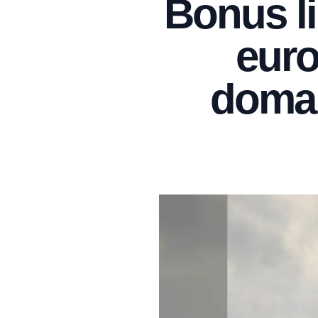
Bonus li
euro
doman