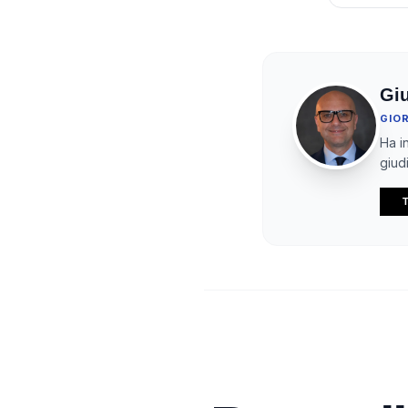
Gi
GIO
Ha in
giudi
T