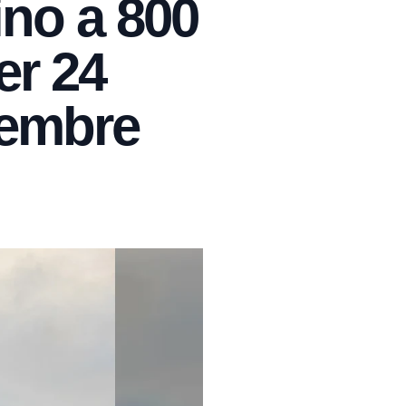
ino a 800
er 24
tembre