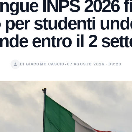
ngue INPS 2026 f
 per studenti und
de entro il 2 set
DI GIACOMO CASCIO
•
07 AGOSTO 2026 · 08:20