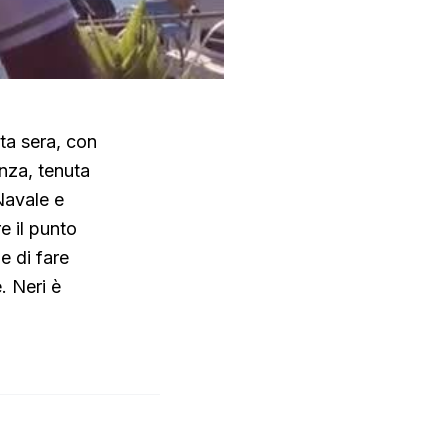
sta sera, con
enza, tenuta
Navale e
e il punto
e di fare
. Neri è