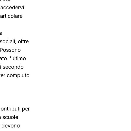
 accedervi
articolare
ca
ociali, oltre
. Possono
to l'ultimo
di secondo
ver compiuto
ontributi per
e scuole
li devono