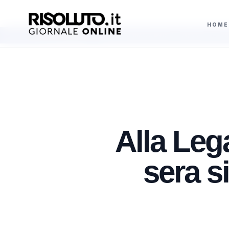
HOME
 in Commissione Covid attacca Meloni e deposita un verbale su mascherine da 
AGGIORNAMENTI
Alla Leg
sera s