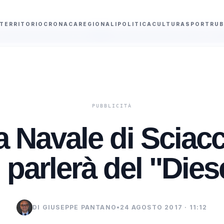
TERRITORIO
CRONACA
REGIONALI
POLITICA
CULTURA
SPORT
RUB
100 milioni
Mostra di Accursio Gulino a Gibellina: "Schegge di giochi in
a Navale di Sciac
i parlerà del "Dies
DI GIUSEPPE PANTANO
•
24 AGOSTO 2017 · 11:12