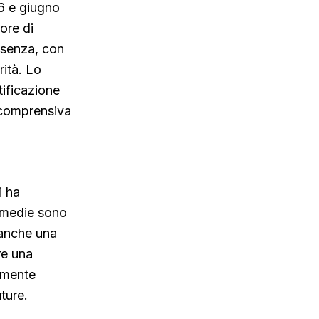
26 e giugno
ore di
esenza, con
rità. Lo
ificazione
e comprensiva
i ha
e medie sono
 anche una
re una
amente
ture.