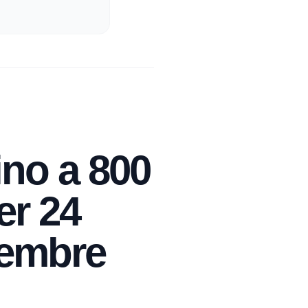
ino a 800
er 24
tembre