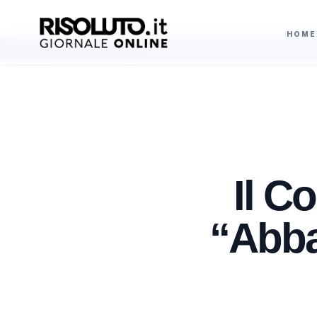
HOME
Ribera, incidente sul lavoro sulla provinciale 57: operaio di 60 anni ricov
AGGIORNAMENTI
Il C
“Abba