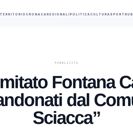
TERRITORIO
CRONACA
REGIONALI
POLITICA
CULTURA
SPORT
RUB
erato a Sciacca
Bonus lingue INPS 2026 fino a 800 euro per studenti un
omitato Fontana C
ndonati dal Com
Sciacca”