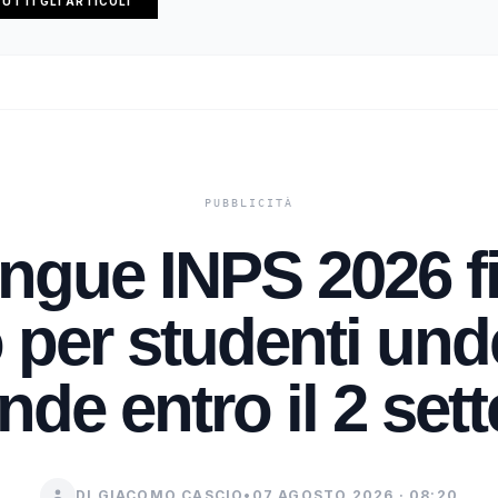
UTTI GLI ARTICOLI
ngue INPS 2026 f
 per studenti und
de entro il 2 set
DI GIACOMO CASCIO
•
07 AGOSTO 2026 · 08:20