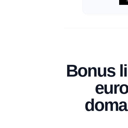
T
Bonus li
euro
doman