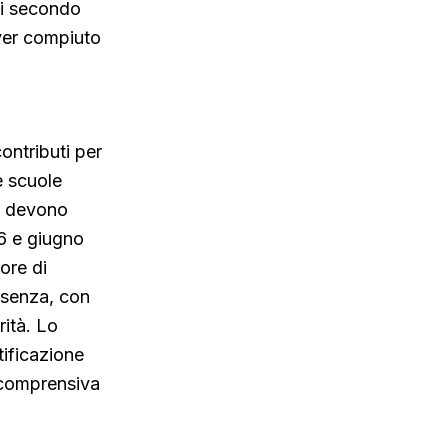
di secondo
ver compiuto
ontributi per
e scuole
li devono
26 e giugno
ore di
esenza, con
rità. Lo
ificazione
e comprensiva