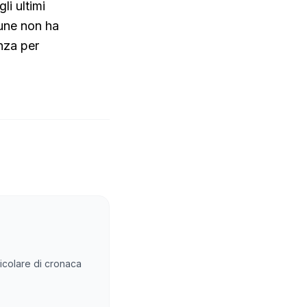
li ultimi
mune non ha
nza per
rticolare di cronaca