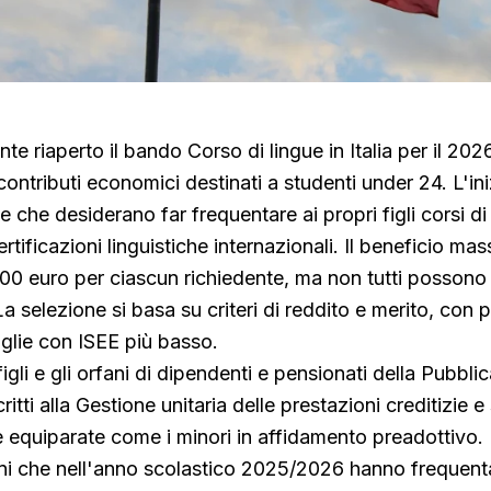
nte riaperto il bando Corso di lingue in Italia per il 20
ontributi economici destinati a studenti under 24. L'ini
e che desiderano far frequentare ai propri figli corsi di
rtificazioni linguistiche internazionali. Il beneficio ma
800 euro per ciascun richiedente, ma non tutti possono
 selezione si basa su criteri di reddito e merito, con p
iglie con ISEE più basso.
figli e gli orfani di dipendenti e pensionati della Pubbli
tti alla Gestione unitaria delle prestazioni creditizie e s
e equiparate come i minori in affidamento preadottivo
nni che nell'anno scolastico 2025/2026 hanno frequenta