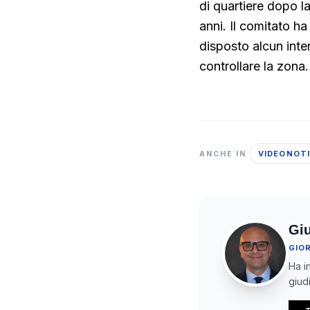
di quartiere dopo la
anni. Il comitato h
disposto alcun inte
controllare la zona.
VIDEONOTI
ANCHE IN
Gi
GIO
Ha in
giudi