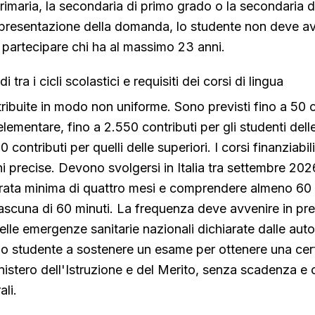
rimaria, la secondaria di primo grado o la secondaria 
i presentazione della domanda, lo studente non deve a
 partecipare chi ha al massimo 23 anni.
i tra i cicli scolastici e requisiti dei corsi di lingua
tribuite in modo non uniforme. Sono previsti fino a 50 c
elementare, fino a 2.550 contributi per gli studenti dell
 contributi per quelli delle superiori. I corsi finanziabi
ni precise. Devono svolgersi in Italia tra settembre 20
rata minima di quattro mesi e comprendere almeno 60 
ciascuna di 60 minuti. La frequenza deve avvenire in pr
elle emergenze sanitarie nazionali dichiarate dalle auto
lo studente a sostenere un esame per ottenere una cert
nistero dell'Istruzione e del Merito, senza scadenza 
ali.