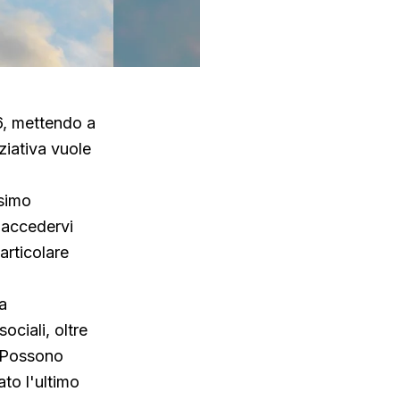
26, mettendo a
ziativa vuole
ssimo
 accedervi
articolare
ca
ociali, oltre
. Possono
to l'ultimo