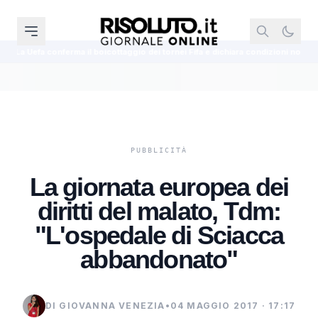
a il boicottaggio dei tornei Fifa e dichiara condizioni non soddisfatte
C
La giornata europea dei
diritti del malato, Tdm:
"L'ospedale di Sciacca
abbandonato"
DI GIOVANNA VENEZIA
•
04 MAGGIO 2017 · 17:17