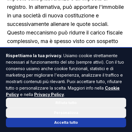
registro. In alternativa, può apportare l'immobile
in una società di nuova costituzione e
successivamente alienare le quote sociali.
Questo meccanismo può ridurre il carico fiscale
complessivo, ma è spesso visto con sospetto
dall'Agenzia delle Entrate, che lo considera un
Rispettiamo la tua privacy.
Usiamo cookie strettamente
escamotage per aggirare le imposte. La
necessari al funzionamento del sito (sempre attivi). Con il tuo
Cassazione, con la recente pronuncia, chiarisce
consenso usiamo anche cookie funzionali, statistici e di
che tale sospetto non basta. È necessario
marketing per migliorare l'esperienza, analizzare il traffico e
mostrarti contenuti più rilevanti. Puoi accettare tutto, rifiutare
provare che la società fosse un mero
tutto o personalizzare la scelta. Maggiori info nella
Cookie
contenitore privo di sostanza, creata
Policy
e nella
Privacy Policy
.
esclusivamente per fini fiscali. Quando questa
Rifiuta tutto
prova manca, l'operazione resta legittima e il
Personalizza
contribuente non deve nulla oltre quanto già
Accetta tutto
versato. Questa posizione tutela migliaia di