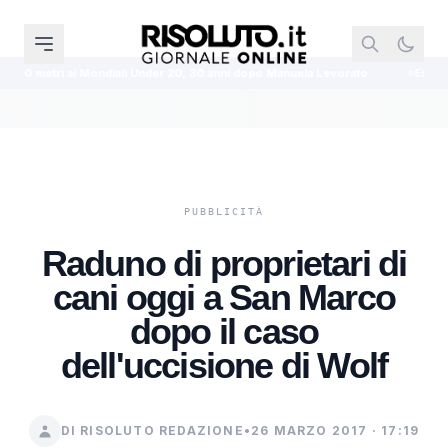
iali Under 20, 30 anni dopo Manuela Levorato
Esodo estivo, oltre 25 milio
Raduno di proprietari di
cani oggi a San Marco
dopo il caso
dell'uccisione di Wolf
DI RISOLUTO REDAZIONE
•
26 MARZO 2017 · 17:19