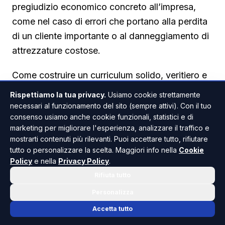
pregiudizio economico concreto all’impresa,
come nel caso di errori che portano alla perdita
di un cliente importante o al danneggiamento di
attrezzature costose.
Come costruire un curriculum solido, veritiero e
a norma di legge
Rispettiamo la tua privacy.
Usiamo cookie strettamente
necessari al funzionamento del sito (sempre attivi). Con il tuo
La strada più sicura per evitare qualsiasi rischio
consenso usiamo anche cookie funzionali, statistici e di
resta la trasparenza. Un curriculum ben scritto
marketing per migliorare l'esperienza, analizzare il traffico e
non ha bisogno di invenzioni, ma deve essere
mostrarti contenuti più rilevanti. Puoi accettare tutto, rifiutare
tutto o personalizzare la scelta. Maggiori info nella
Cookie
completo, chiaro e onesto. È importante
Policy
e nella
Privacy Policy
.
indicare dati di contatto aggiornati, un percorso
Rifiuta tutto
professionale descritto in ordine cronologico
Personalizza
inverso partendo dall’esperienza più recente, e
un percorso di studi riportato con precisione,
Accetta tutto
senza arrotondare titoli o date di