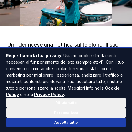
Un rider riceve una notifica sul telefono. Il suo
account è stato sospeso, senza una
Rispettiamo la tua privacy.
Usiamo cookie strettamente
spiegazione, senza poter contattare un servizio
necessari al funzionamento del sito (sempre attivi). Con il tuo
consenso usiamo anche cookie funzionali, statistici e di
di assistenza. È lo scenario che il nuovo decreto
marketing per migliorare l'esperienza, analizzare il traffico e
legislativo sul lavoro tramite piattaforme digitali
mostrarti contenuti più rilevanti. Puoi accettare tutto, rifiutare
vuole rendere illegittimo. Il Consiglio dei Ministri
tutto o personalizzare la scelta. Maggiori info nella
Cookie
Policy
e nella
Privacy Policy
.
ha dato il via libera preliminare, nella seduta del
Rifiuta tutto
23 luglio 2026, al provvedimento che recepisce
nell'ordinamento italiano la direttiva europea
Personalizza
2024/2831 sul miglioramento delle condizioni di
Accetta tutto
lavoro nel settore. Il testo dovrà completare il