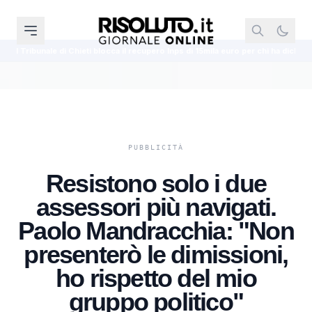
i blocca il recupero Inps di 15mila euro per chi ha dichiarato tutto
Nuove r
Resistono solo i due
assessori più navigati.
Paolo Mandracchia: "Non
presenterò le dimissioni,
ho rispetto del mio
gruppo politico"