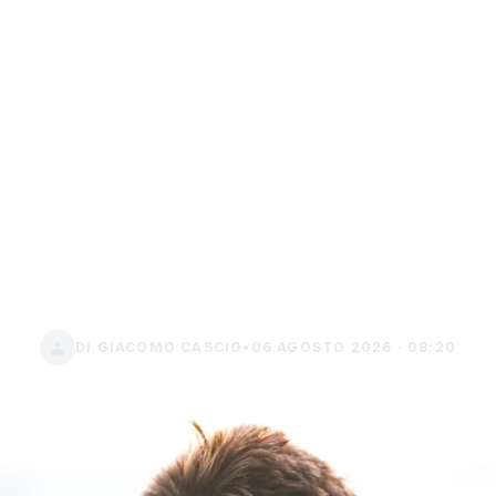
zione, il microc
per tenere il cane
 cura possono rib
verdetto
DI GIACOMO CASCIO
•
06 AGOSTO 2026 · 08:20