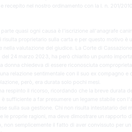
 e recepito nel nostro ordinamento con la l. n. 201/2010
isce che la registrazione non è decisiva
 parte quasi ogni causa è l'iscrizione all'anagrafe canina
 risulta proprietario sulla carta e per questo motivo è 
 nella valutazione del giudice. La Corte di Cassazione
9 del 24 marzo 2023, ha però chiarito un punto importa
a donna chiedeva di essere riconosciuta comproprieta
 una relazione sentimentale con il suo ex compagno e d
elazione, però, era durata solo pochi mesi.
 respinto il ricorso, ricordando che la breve durata de
è sufficiente a far presumere un legame stabile con l'a
ese sulla sua gestione. Chi non risulta intestatario del
 le proprie ragioni, ma deve dimostrare un rapporto d
, non semplicemente il fatto di aver convissuto per u