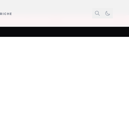
RICHE
de digitali
Ombrelloni piantati sulla spiaggia e ganci di ferro pericolosi p
lio a
 il 14