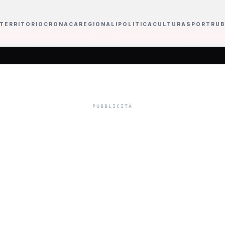
TERRITORIO
CRONACA
REGIONALI
POLITICA
CULTURA
SPORT
RUB
ss prime time
Il mondo dell'informazione si reinventa tra acquisizioni e sfi
sce via Campidog
ca, inaugurazione
ottobre prossimo