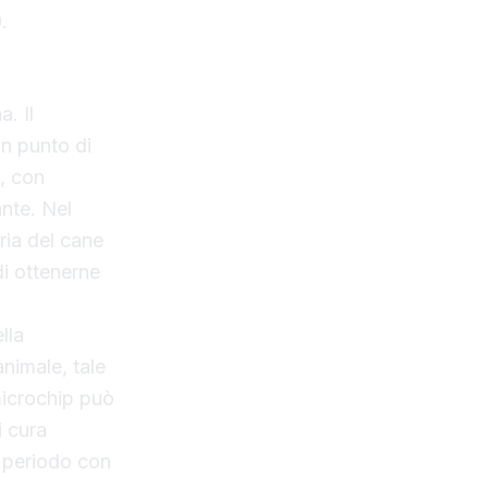
.
. Il
un punto di
, con
nte. Nel
ria del cane
i ottenerne
lla
nimale, tale
 microchip può
i cura
n periodo con