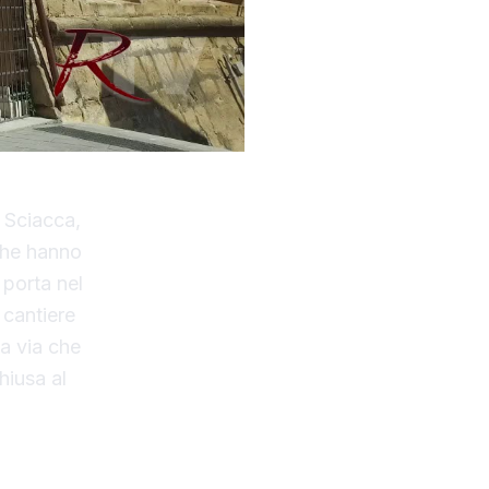
i Sciacca,
 che hanno
 porta nel
 cantiere
la via che
hiusa al