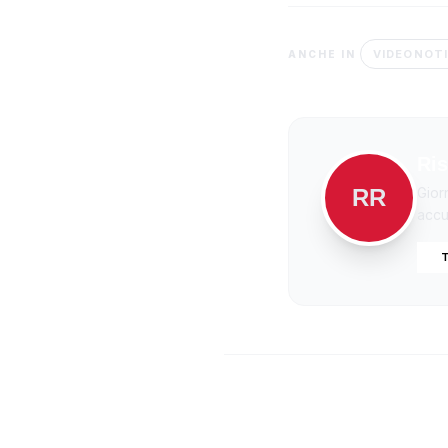
VIDEONOTI
ANCHE IN
Ris
RR
Gior
accur
T