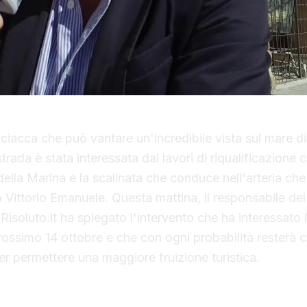
 Sciacca che può vantare un'incredibile vista sul mare d
 strada è stata interessata dai lavori di riqualificazione
della Marina e la scalinata che conduce nell'arteria che
 Vittorio Emanuele. Questa mattina, il responsabile del
isoluto.it ha spiegato l'intervento che ha interessato 
prossimo 14 ottobre e che con ogni probabilità resterà c
per permettere una maggiore fruizione turistica.