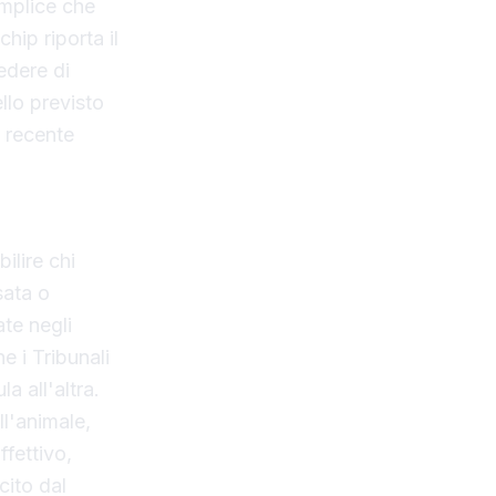
emplice che
hip riporta il
edere di
llo previsto
a recente
ilire chi
sata o
te negli
e i Tribunali
 all'altra.
ll'animale,
ffettivo,
cito dal