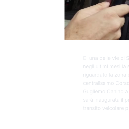
E' una delle vie di
negli ultimi mesi la
riguardato la zona 
centralissimo Corso
Gugliemo Canino a R
sarà inaugurata il 
transito veicolare 