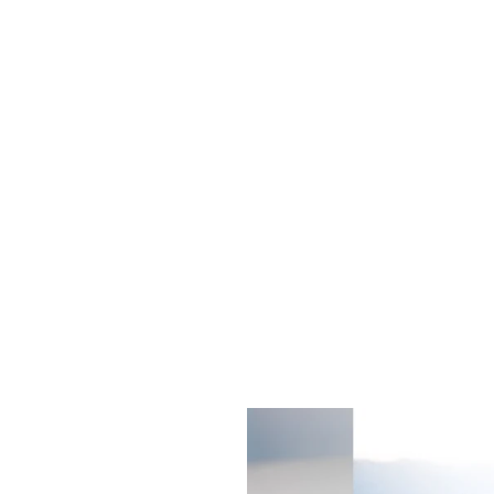
Separa
basta 
prove di