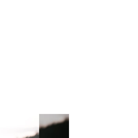
hip non
, ma le
altare il