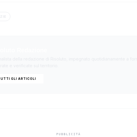
ZIE
oluto Redazione
nalista della redazione di Risoluto, impegnato quotidianamente a forn
ate e verificate sul territorio.
UTTI GLI ARTICOLI