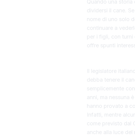
Quando una storia d
dividersi il cane. S
nome di uno solo de
continuare a vederl
per i figli, con tur
offre spunti interes
Il vuoto normativo s
Il legislatore itali
debba tenere il can
semplicemente conv
anni, ma nessuna è 
hanno provato a col
Infatti, mentre alcu
come previsto dal Co
anche alla luce del