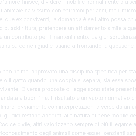
'amore finisce, dividere i mobili è normalmente più s
e l'animale ha vissuto con entrambi per anni, ma il microc
i due ex conviventi, la domanda è se l'altro possa chi
o o, addirittura, pretendere un affidamento simile a que
ni e un contributo per il mantenimento. La giurisprudenz
santi su come i giudici stiano affrontando la questione.
pinge i tribunali a decisioni differenti
ano non ha mai approvato una disciplina specifica per stab
e o il gatto quando una coppia si separa, sia essa spo
ivente. Diverse proposte di legge sono state presenta
andata a buon fine. Il risultato è un vuoto normativo ch
mare, ovviamente con interpretazioni diverse da un'aula
ni giudici restano ancorati alla natura di bene mobile de
dice civile, altri valorizzano sempre di più il legame a
 riconoscimento degli animali come esseri senzienti san