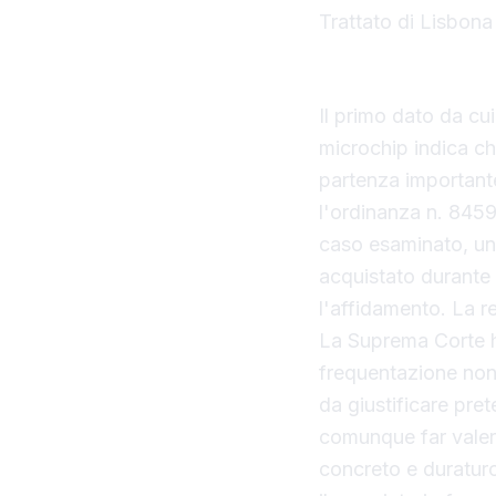
Trattato di Lisbona
La Cassazione chiar
Il primo dato da cui
microchip indica chi
partenza importante
l'ordinanza n. 845
caso esaminato, un
acquistato durante
l'affidamento. La r
La Suprema Corte ha
frequentazione non 
da giustificare pret
comunque far valere
concreto e duraturo