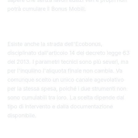
potrà cumulare il Bonus Mobili.
Ecobonus come alternativa ma con aliquota
invariata per chi affitta
Esiste anche la strada dell'Ecobonus,
disciplinato dall'articolo 14 del decreto legge 63
del 2013. I parametri tecnici sono più severi, ma
per l'inquilino l'aliquota finale non cambia. Va
comunque scelto un unico canale agevolativo
per la stessa spesa, poiché i due strumenti non
sono cumulabili tra loro. La scelta dipende dal
tipo di intervento e dalla documentazione
disponibile.
Adempimenti specifici per gli inquilini tra