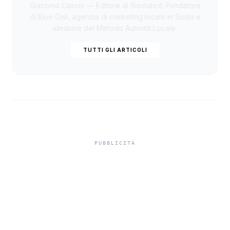
Giacomo Cascio — Editore di Risoluto.it. Fondatore
di Blue Owl, agenzia di marketing locale in Sicilia e
ideatore del Metodo Autorità Locale.
TUTTI GLI ARTICOLI
Detrazione fiscale
condizionatore 2026 al 36
percento per inquilini con
pompa di calore