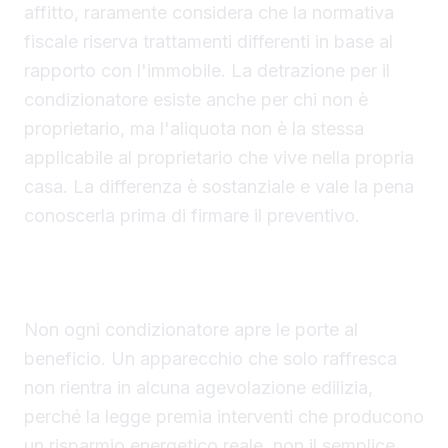
affitto, raramente considera che la normativa
fiscale riserva trattamenti differenti in base al
rapporto con l'immobile. La detrazione per il
condizionatore esiste anche per chi non è
proprietario, ma l'aliquota non è la stessa
applicabile al proprietario che vive nella propria
casa. La differenza è sostanziale e vale la pena
conoscerla prima di firmare il preventivo.
La pompa di calore è il requisito tecnico
indispensabile per lo sconto fiscale
Non ogni condizionatore apre le porte al
beneficio. Un apparecchio che solo raffresca
non rientra in alcuna agevolazione edilizia,
perché la legge premia interventi che producono
un risparmio energetico reale, non il semplice