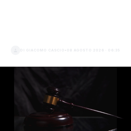
La Cassazione annulla il
rifiuto di invalidità civile
senza esame completo
dei referti
DI GIACOMO CASCIO
•
08 AGOSTO 2026 · 06:35