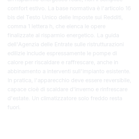
comfort estivo. La base normativa è l'articolo 16
bis del Testo Unico delle Imposte sui Redditi,
comma 1 lettera h, che elenca le opere
finalizzate al risparmio energetico. La guida
dell'Agenzia delle Entrate sulle ristrutturazioni
edilizie include espressamente le pompe di
calore per riscaldare e raffrescare, anche in
abbinamento a interventi sull'impianto esistente.
In pratica, l'apparecchio deve essere reversibile,
capace cioè di scaldare d'inverno e rinfrescare
d'estate. Un climatizzatore solo freddo resta
fuori.
Aliquote 2026 per inquilini al 36 percento
contro il 50 percento dei proprietari