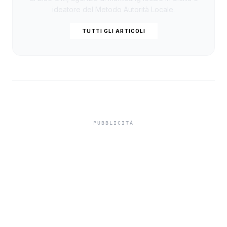
ideatore del Metodo Autorità Locale.
TUTTI GLI ARTICOLI
Bonus lingue INPS 2026
fino a 800 euro per
studenti under 24
domande entro il 2
settembre