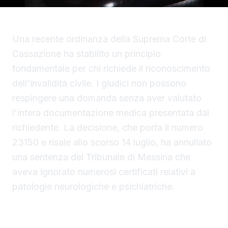
Una recente ordinanza della Suprema Corte di
Cassazione ha stabilito un principio
fondamentale per chi richiede il riconoscimento
dell'invalidità civile. I giudici non possono
respingere una domanda senza aver valutato
l'intera documentazione medica presentata dal
richiedente. La decisione, che porta il numero
23150 e risale allo scorso 14 luglio, ha annullato
una sentenza del Tribunale di Messina che
aveva ignorato numerosi certificati relativi a
patologie neurologiche e psichiatriche.
La vicenda giudiziaria e le tre consulenze
tecniche