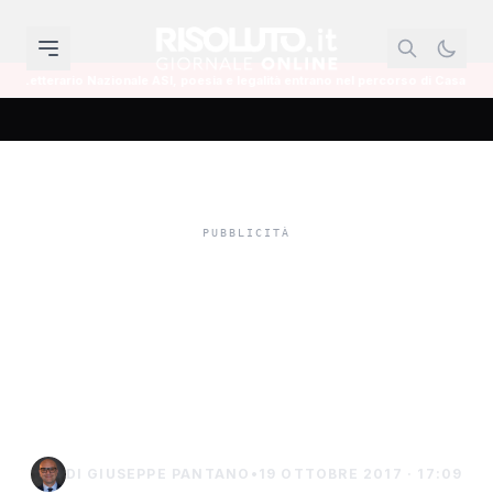
nale ASI, poesia e legalità entrano nel percorso di Casa Sanremo Writers 2027
Il veterinario Gennaro:
"Cani randagi portati a
Sciacca? Mi pare
impossibile.
DI GIUSEPPE PANTANO
•
19 OTTOBRE 2017 · 17:09