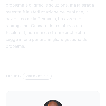
problema è di difficile soluzione, ma la strada
maestra è la sterilizzazione dei cani che, in
nazioni come la Germania, ha azzerato il
randagismo. Gennaro, in un'intervista a
Risoluto.it, non manca di dare anche altri
suggerimenti per una migliore gestione del
problema.
VIDEONOTIZIE
ANCHE IN