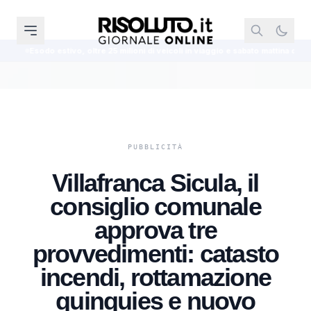
ltre 25 milioni di veicoli in viaggio e sabato mattina da bollino nero
Pest
Villafranca Sicula, il
consiglio comunale
approva tre
provvedimenti: catasto
incendi, rottamazione
quinquies e nuovo