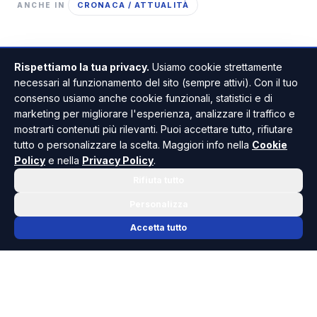
CRONACA / ATTUALITÀ
ANCHE IN
Rispettiamo la tua privacy.
Usiamo cookie strettamente
necessari al funzionamento del sito (sempre attivi). Con il tuo
consenso usiamo anche cookie funzionali, statistici e di
marketing per migliorare l'esperienza, analizzare il traffico e
mostrarti contenuti più rilevanti. Puoi accettare tutto, rifiutare
tutto o personalizzare la scelta. Maggiori info nella
Cookie
Cristian Ruvanzeri
Policy
e nella
Privacy Policy
.
GIORNALISTA
Rifiuta tutto
Giornalista pubblicista. Ha iniziato a collaborare
con la redazione di Risoluto nel 2022, a soli 18
Personalizza
anni. Si occupa principalmente di cronaca e
Accetta tutto
spettacolo.
TUTTI GLI ARTICOLI