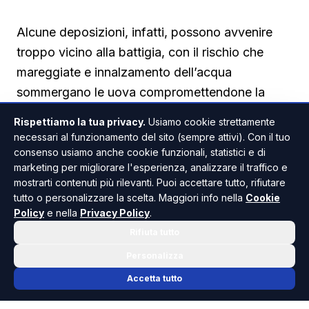
Alcune deposizioni, infatti, possono avvenire
troppo vicino alla battigia, con il rischio che
mareggiate e innalzamento dell’acqua
sommergano le uova compromettendone la
schiusa.
Rispettiamo la tua privacy.
Usiamo cookie strettamente
necessari al funzionamento del sito (sempre attivi). Con il tuo
consenso usiamo anche cookie funzionali, statistici e di
Erosione e ostacoli sulle spiagge
marketing per migliorare l'esperienza, analizzare il traffico e
mostrarti contenuti più rilevanti. Puoi accettare tutto, rifiutare
tutto o personalizzare la scelta. Maggiori info nella
Cookie
La presenza delle tartarughe Caretta Caretta
Policy
e nella
Privacy Policy
.
richiama anche l’attenzione sul fenomeno
Rifiuta tutto
dell’erosione costiera. Spiagge sempre più
Personalizza
strette significano una riduzione degli spazi
Accetta tutto
disponibili non soltanto per le persone, ma