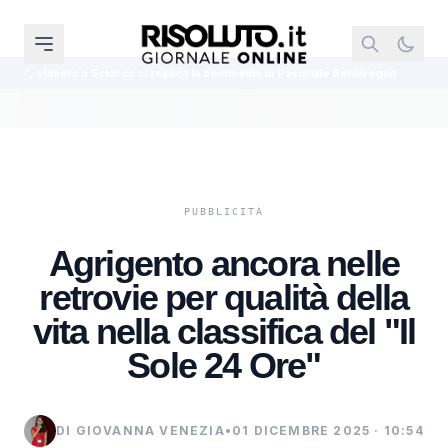
ciacca si replica la commedia di Pasquale Bentivegna
Sisma Centro Italia, 
Agrigento ancora nelle
retrovie per qualità della
vita nella classifica del "Il
Sole 24 Ore"
DI GIOVANNA VENEZIA
•
01 DICEMBRE 2025 · 10:54