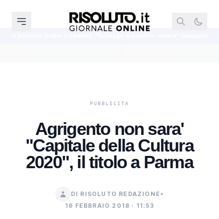
 Gibellina: "Schegge di giochi in cenere" inaugura l'8 agosto
Dal Cansal
Agrigento non sara'
"Capitale della Cultura
2020", il titolo a Parma
DI RISOLUTO REDAZIONE
•
16 FEBBRAIO 2018 · 11:53