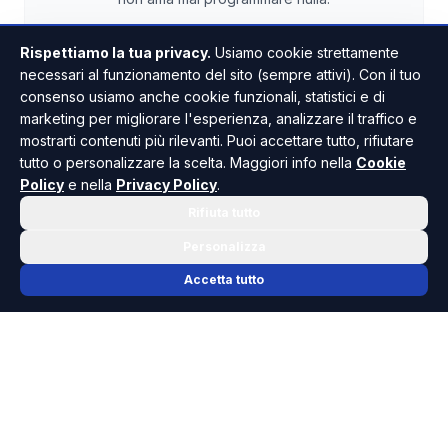
Rispettiamo la tua privacy.
Usiamo cookie strettamente
necessari al funzionamento del sito (sempre attivi). Con il tuo
TUTTI GLI ARTICOLI
consenso usiamo anche cookie funzionali, statistici e di
marketing per migliorare l'esperienza, analizzare il traffico e
mostrarti contenuti più rilevanti. Puoi accettare tutto, rifiutare
tutto o personalizzare la scelta. Maggiori info nella
Cookie
Policy
e nella
Privacy Policy
.
Rifiuta tutto
Personalizza
Accetta tutto
📬 NEWSLETTER RISOLUTO
Le notizie che contano, ogni mattina