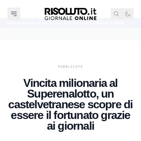
libera a otto assunzioni nella Regione Siciliana
Meloni replica a Conte sull
Vincita milionaria al
Superenalotto, un
castelvetranese scopre di
essere il fortunato grazie
ai giornali