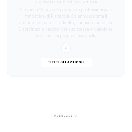
GIORNALISTA PROFESSIONISTA
Giovanna Venezia è giornalista professionista e
fondatrice di Risoluto.it. Da anni racconta il
territorio con uno stile diretto, curioso e autentico.
Disordinata e caotica per sua stessa ammissione,
non ama mai programmare nulla.
TUTTI GLI ARTICOLI
Futuro Nazionale di