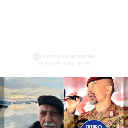
Vannacci a Sciacca:
“Ottima candidatura del
generale Burgio a
sindaco di Milano”
DI RISOLUTO REDAZIONE
•
10 AGOSTO 2026 · 21:08