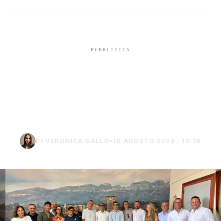
Giochi piromusicali a
Seccagrande, il Comune
di Ribera trova lo sponsor
DI VERONICA GALLO
•
10 AGOSTO 2026 · 19:36