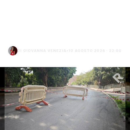
Madonna della Rocca, la
strada resta a senso
unico in attesa
d'intervento
DI GIOVANNA VENEZIA
•
10 AGOSTO 2026 · 22:00