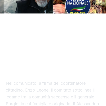
Il comitato costituente di Futuro Nazionale
1366 di Sciacca esprime “ammirazione e
pieno favore istituzionale” per la decisione
del generale Roberto Vannacci di
individuare nel generale Carmelo Burgio la
personalità designata per ricoprire la carica
di sindaco di Milano.
Nel comunicato, a firma del coordinatore
cittadino, Enzo Leone, il comitato sottolinea il
legame tra la comunità saccense e il generale
Burgio, la cui famiglia è originaria di Alessandria