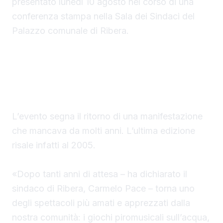
presentato lunedì 10 agosto nel corso di una
conferenza stampa nella Sala dei Sindaci del
Palazzo comunale di Ribera.
I giochi piromusicali a Seccagrande tornano
dopo vent’anni
L’evento segna il ritorno di una manifestazione
che mancava da molti anni. L’ultima edizione
risale infatti al 2005.
«Dopo tanti anni di attesa – ha dichiarato il
sindaco di Ribera, Carmelo Pace – torna uno
degli spettacoli più amati e apprezzati dalla
nostra comunità: i giochi piromusicali sull’acqua,