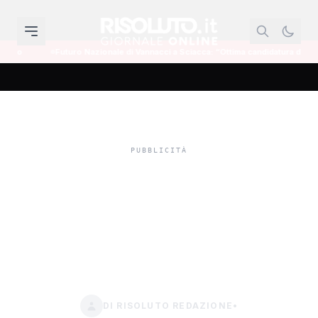
turo Nazionale di Vannacci a Sciacca: “Ottima candidatura del generale Burgio a
Guardia medica a
staffetta, riapre Burgio e
chiude per un mese
Villafranca Sicula
DI RISOLUTO REDAZIONE
•