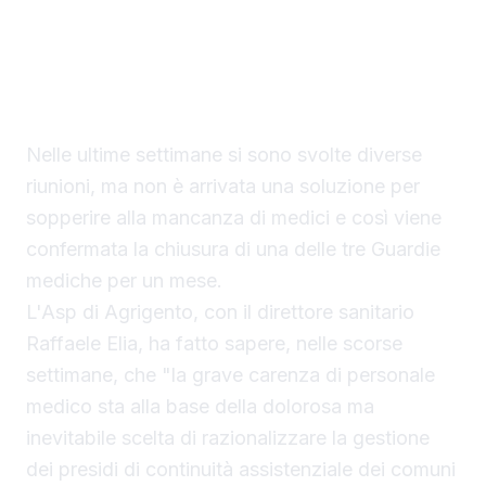
stata ancora trovata la soluzione per
garantire la piena attività,
contemporaneamente, dei presidi di Burgio,
Villafranca Sicula e Lucca Sicula.
Nelle ultime settimane si sono svolte diverse
riunioni, ma non è arrivata una soluzione per
sopperire alla mancanza di medici e così viene
confermata la chiusura di una delle tre Guardie
mediche per un mese.
L'Asp di Agrigento, con il direttore sanitario
Raffaele Elia, ha fatto sapere, nelle scorse
settimane, che "la grave carenza di personale
medico sta alla base della dolorosa ma
inevitabile scelta di razionalizzare la gestione
dei presidi di continuità assistenziale dei comuni