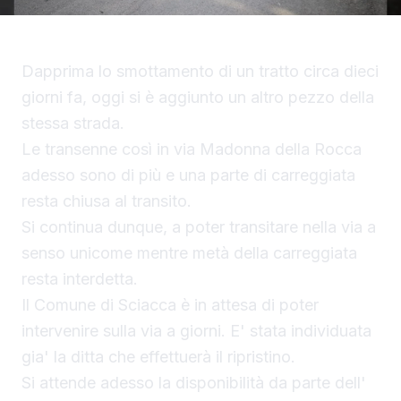
Dapprima lo smottamento di un tratto circa dieci
giorni fa, oggi si è aggiunto un altro pezzo della
stessa strada.
Le transenne così in via Madonna della Rocca
adesso sono di più e una parte di carreggiata
resta chiusa al transito.
Si continua dunque, a poter transitare nella via a
senso unicome mentre metà della carreggiata
resta interdetta.
Il Comune di Sciacca è in attesa di poter
intervenire sulla via a giorni. E' stata individuata
gia' la ditta che effettuerà il ripristino.
Si attende adesso la disponibilità da parte dell'