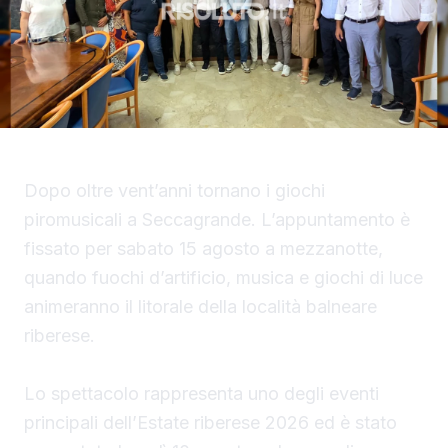
Dopo oltre vent’anni tornano i giochi
piromusicali a Seccagrande. L’appuntamento è
fissato per sabato 15 agosto a mezzanotte,
quando fuochi d’artificio, musica e giochi di luce
animeranno il litorale della località balneare
riberese.
Lo spettacolo rappresenta uno degli eventi
principali dell’Estate riberese 2026 ed è stato