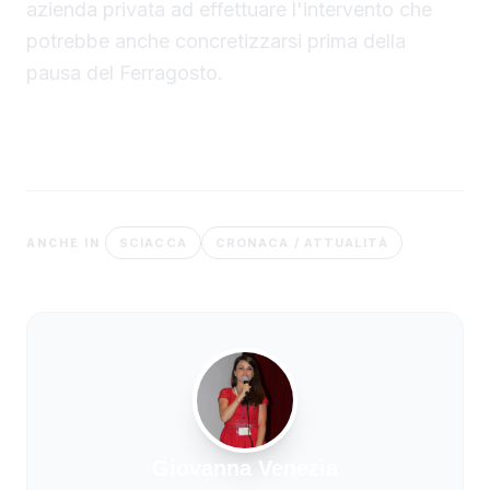
azienda privata ad effettuare l'intervento che
potrebbe anche concretizzarsi prima della
pausa del Ferragosto.
SCIACCA
CRONACA / ATTUALITÀ
ANCHE IN
Giovanna Venezia