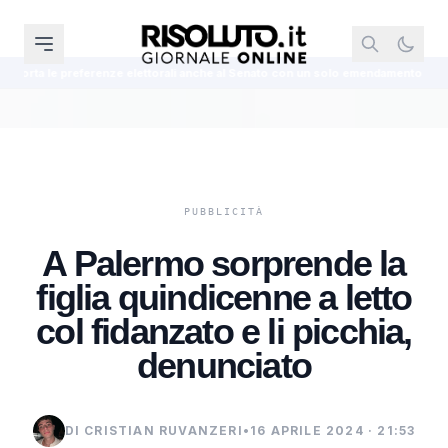
elettorali anche al Senato con un solo emendamento
Palermo, 41 bis per
A Palermo sorprende la
figlia quindicenne a letto
col fidanzato e li picchia,
denunciato
DI CRISTIAN RUVANZERI
•
16 APRILE 2024 · 21:53